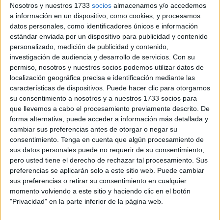
devolución del IRPF que pagaron en exceso,
tal como
Nosotros y nuestros 1733
socios
almacenamos y/o accedemos
reconoció el Tribunal Supremo
.
a información en un dispositivo, como cookies, y procesamos
datos personales, como identificadores únicos e información
Este cambio
elimina el procedimiento actual que obliga
estándar enviada por un dispositivo para publicidad y contenido
a fraccionar las devoluciones
durante un periodo de
personalizado, medición de publicidad y contenido,
investigación de audiencia y desarrollo de servicios.
Con su
hasta cuatro años, según informa
Europa Press
.
permiso, nosotros y nuestros socios podemos utilizar datos de
localización geográfica precisa e identificación mediante las
La modificación
se ha incorporado como una enmienda
características de dispositivos. Puede hacer clic para otorgarnos
del PSOE dentro del
proyecto de ley sobre
su consentimiento a nosotros y a nuestros 1733 socios para
responsabilidad civil y seguros en la circulación de
que llevemos a cabo el procesamiento previamente descrito. De
vehículos a motor
, una normativa que aún está en fase
forma alternativa, puede acceder a información más detallada y
cambiar sus preferencias antes de otorgar o negar su
de tramitación parlamentaria.
consentimiento.
Tenga en cuenta que algún procesamiento de
sus datos personales puede no requerir de su consentimiento,
El informe de la ponencia que recoge esta medida ya ha
pero usted tiene el derecho de rechazar tal procesamiento. Sus
sido aprobado por mayoría, por lo que
la propuesta
preferencias se aplicarán solo a este sitio web. Puede cambiar
seguirá su curso en comisión
, previsiblemente a
sus preferencias o retirar su consentimiento en cualquier
mediados de junio, según fuentes parlamentarias.
momento volviendo a este sitio y haciendo clic en el botón
"Privacidad" en la parte inferior de la página web.
El cambio legislativo
se concreta en una disposición