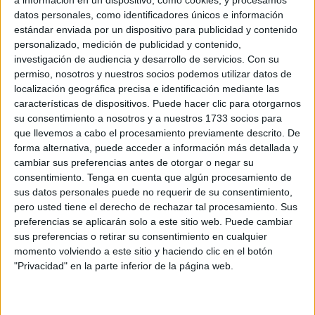
datos personales, como identificadores únicos e información
Nueva medida de la DGT tras la baliza: la tasa
estándar enviada por un dispositivo para publicidad y contenido
a 0,2 y multas de 500 euros con el 'no' del
personalizado, medición de publicidad y contenido,
Congreso
investigación de audiencia y desarrollo de servicios.
Con su
POR
ISABEL JIMÉNEZ
14/06/2026
0
permiso, nosotros y nuestros socios podemos utilizar datos de
localización geográfica precisa e identificación mediante las
El PP pide más presencia de la Legión en
características de dispositivos. Puede hacer clic para otorgarnos
Ceuta y Melilla
su consentimiento a nosotros y a nuestros 1733 socios para
POR
CARMEN ECHARRI
02/06/2026
0
que llevemos a cabo el procesamiento previamente descrito. De
forma alternativa, puede acceder a información más detallada y
ATME denuncia el “inmovilismo” del Gobierno
cambiar sus preferencias antes de otorgar o negar su
en la reforma de los derechos militares
consentimiento.
Tenga en cuenta que algún procesamiento de
POR
PALOMA ABAD
19/05/2026
0
sus datos personales puede no requerir de su consentimiento,
pero usted tiene el derecho de rechazar tal procesamiento. Sus
Elecciones Andalucía: el PP de Ceuta, en su
preferencias se aplicarán solo a este sitio web. Puede cambiar
Junta Directiva Nacional confiando en un
sus preferencias o retirar su consentimiento en cualquier
buen resultado
momento volviendo a este sitio y haciendo clic en el botón
POR
ISABEL JIMÉNEZ
17/05/2026
1
"Privacidad" en la parte inferior de la página web.
El PP exige en el Senado soluciones para la
Justicia en Ceuta