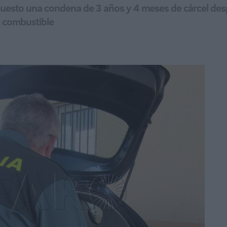
uesto una condena de 3 años y 4 meses de cárcel despu
e combustible