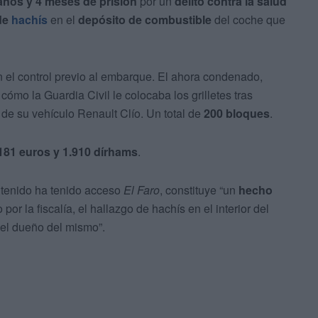
años y 4 meses de prisión
por un
delito contra la salud
 de
hachís
en el
depósito de combustible
del coche que
n el control previo al embarque. El ahora condenado,
a cómo la Guardia Civil le colocaba los grilletes tras
 de su vehículo Renault Clío. Un total de
200 bloques
.
181 euros y 1.910 dírhams
.
ntenido ha tenido acceso
El Faro
, constituye “un
hecho
or la fiscalía, el hallazgo de hachís en el interior del
el dueño del mismo”.