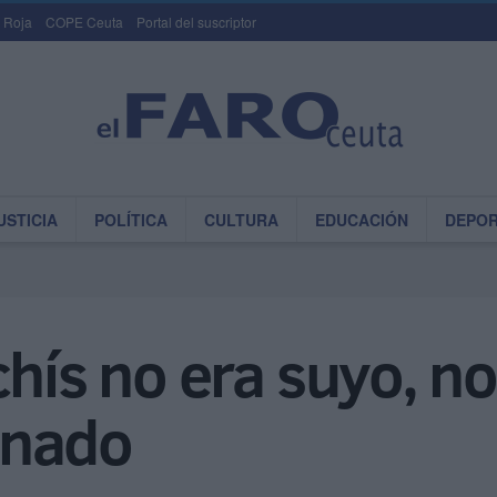
 Roja
COPE Ceuta
Portal del suscriptor
USTICIA
POLÍTICA
CULTURA
EDUCACIÓN
DEPO
hís no era suyo, no
enado