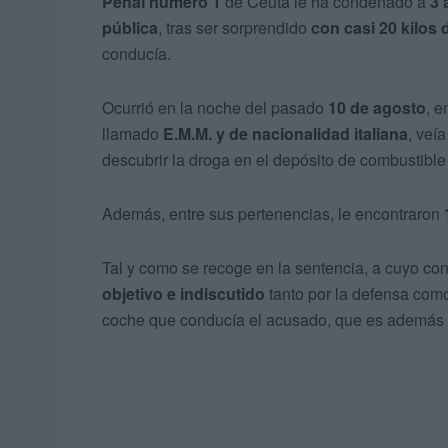
Penal número 1
de Ceuta le ha condenado a
3 
pública
, tras ser sorprendido
con casi 20 kilos
conducía.
Ocurrió en la noche del pasado
10 de agosto
, e
llamado
E.M.M. y de nacionalidad italiana
, veí
descubrir la droga en el depósito de combustible
Además, entre sus pertenencias, le encontraron
Tal y como se recoge en la sentencia, a cuyo co
objetivo e indiscutido
tanto por la defensa como p
coche que conducía el acusado, que es además 