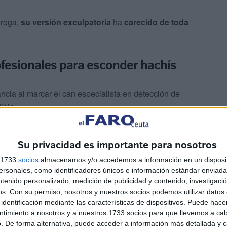
droga,
su versión exculpatoria
ha
carecido de toda
fesionales para esconder hachís
ancia al marcar el can especialista en detección de
ible.
lo que había sido manipulado previamente
para colar
Su privacidad es importante para nosotros
trataba de un ‘
trabajo
’ burdo, sino propio
de
s 1733
socios
almacenamos y/o accedemos a información en un disposit
sonales, como identificadores únicos e información estándar enviada 
ntenido personalizado, medición de publicidad y contenido, investigaci
os.
Con su permiso, nosotros y nuestros socios podemos utilizar datos 
identificación mediante las características de dispositivos. Puede hacer
ntimiento a nosotros y a nuestros 1733 socios para que llevemos a ca
. De forma alternativa, puede acceder a información más detallada y 