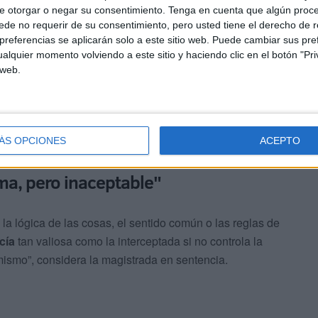
e otorgar o negar su consentimiento.
Tenga en cuenta que algún proc
de no requerir de su consentimiento, pero usted tiene el derecho de r
a y que
había comprado el coche
a una señora para
referencias se aplicarán solo a este sitio web. Puede cambiar sus pref
una cita médica, sino también que asistir a varias bodas y
alquier momento volviendo a este sitio y haciendo clic en el botón "Pri
 web.
a insistió que cuando se le vendió el coche, su
naba, sospechando así que
la droga estaba ya en el
ÁS OPCIONES
ACEPTO
ma, pero inaceptable"
la lógica de las cosas, el sentido común o las reglas de
cía
tan valiosa como la interceptada si no controla la
mismo”, considera la magistrada en sentencia.