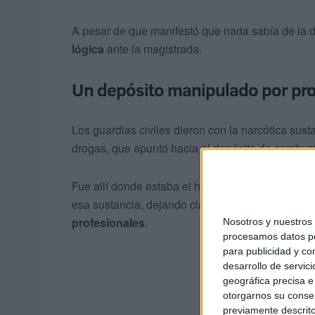
A pesar de que manifestó que nada sabía de la 
lógica
ante la magistrada.
Un depósito manipulado por pro
Los guardias civiles dieron con la narcótica sust
drogas, que apuntó hacia el depósito de combust
Fue allí donde estaba el hachís, en
un habitácu
esa sustancia, dejando claro, además, que no se 
profesionales
.
Nosotros y nuestro
procesamos datos per
para publicidad y co
desarrollo de servici
geográfica precisa e 
otorgarnos su conse
previamente descrito