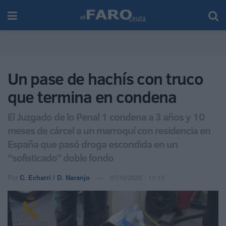
Un pase de hachís con truco
que termina en condena
El Juzgado de lo Penal 1 condena a 3 años y 10
meses de cárcel a un marroquí con residencia en
España que pasó droga escondida en un
“sofisticado” doble fondo
Por
C. Echarri / D. Naranjo
07/10/2025 - 11:13