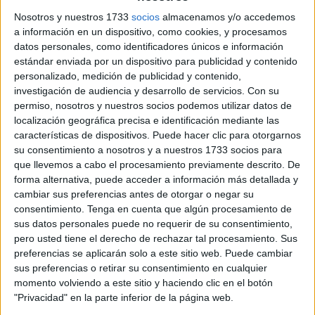
Nosotros y nuestros 1733
socios
almacenamos y/o accedemos
Este martes, el llamado A.E.M.,
marroquí con residencia
a información en un dispositivo, como cookies, y procesamos
en España
, ha terminado aceptando
una pena de 3 años
datos personales, como identificadores únicos e información
estándar enviada por un dispositivo para publicidad y contenido
y 10 meses de cárcel
por un delito de
tráfico de drogas
.
personalizado, medición de publicidad y contenido,
La magistrada titular del Juzgado de lo Penal número 1 es
investigación de audiencia y desarrollo de servicios.
Con su
la que
ha dictado esa condena
.
permiso, nosotros y nuestros socios podemos utilizar datos de
localización geográfica precisa e identificación mediante las
El joven, de 44 años,
llevaba 67 kilos de hachís
características de dispositivos. Puede hacer clic para otorgarnos
repartidos por las taloneras y aletas traseras del coche,
su consentimiento a nosotros y a nuestros 1733 socios para
pero también en un doble fondo practicado en el suelo que
que llevemos a cabo el procesamiento previamente descrito. De
forma alternativa, puede acceder a información más detallada y
llamó la atención a los agentes por lo bien preparado que
cambiar sus preferencias antes de otorgar o negar su
estaba.
consentimiento.
Tenga en cuenta que algún procesamiento de
sus datos personales puede no requerir de su consentimiento,
Era el día de la Virgen del Carmen,
un 16 de julio
, cuando
pero usted tiene el derecho de rechazar tal procesamiento. Sus
a A.E.M. le colocaron las esposas para iniciar una vida
preferencias se aplicarán solo a este sitio web. Puede cambiar
privada de libertad a la que le quedan años todavía entre
sus preferencias o retirar su consentimiento en cualquier
momento volviendo a este sitio y haciendo clic en el botón
rejas.
"Privacidad" en la parte inferior de la página web.