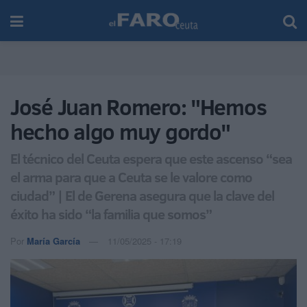
José Juan Romero: "Hemos
hecho algo muy gordo"
El técnico del Ceuta espera que este ascenso “sea
el arma para que a Ceuta se le valore como
ciudad” | El de Gerena asegura que la clave del
éxito ha sido “la familia que somos”
Por
María García
11/05/2025 - 17:19