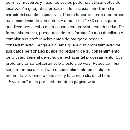
ascenso
“es el arma más importante para que a Ceuta
permiso, nosotros y nuestros socios podemos utilizar datos de
localización geográfica precisa e identificación mediante las
se le valore como se merece esa ciudad.
Y ahora, con la
características de dispositivos. Puede hacer clic para otorgarnos
repercusión que tiene la Segunda División, van a ver de
su consentimiento a nosotros y a nuestros 1733 socios para
qué ciudad hablamos”.
que llevemos a cabo el procesamiento previamente descrito. De
forma alternativa, puede acceder a información más detallada y
cambiar sus preferencias antes de otorgar o negar su
consentimiento.
Tenga en cuenta que algún procesamiento de
sus datos personales puede no requerir de su consentimiento,
pero usted tiene el derecho de rechazar tal procesamiento. Sus
preferencias se aplicarán solo a este sitio web. Puede cambiar
sus preferencias o retirar su consentimiento en cualquier
momento volviendo a este sitio y haciendo clic en el botón
"Privacidad" en la parte inferior de la página web.