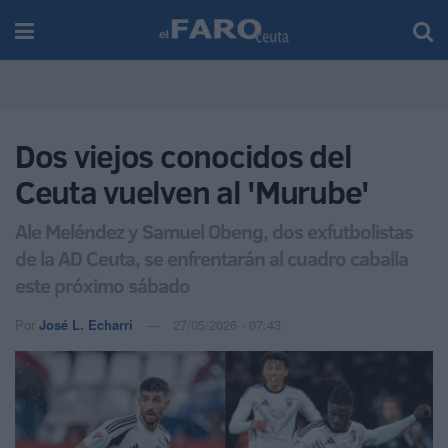
Dos viejos conocidos del
Ceuta vuelven al 'Murube'
Ale Meléndez y Samuel Obeng, dos exfutbolistas
de la AD Ceuta, se enfrentarán al cuadro caballa
este próximo sábado
Por
José L. Echarri
27/05/2026 - 07:43