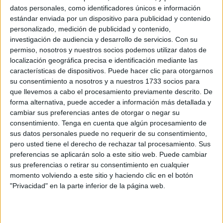
Los de Alberto González se encuentran justo
una
datos personales, como identificadores únicos e información
posición por encima
de los de José Juan Romero,
estándar enviada por un dispositivo para publicidad y contenido
colocándose como décimos clasificados con 59 puntos
personalizado, medición de publicidad y contenido,
registrados.
investigación de audiencia y desarrollo de servicios.
Con su
permiso, nosotros y nuestros socios podemos utilizar datos de
localización geográfica precisa e identificación mediante las
Ale Meléndez podría volver a
características de dispositivos. Puede hacer clic para otorgarnos
vestirse de blanquinegro
su consentimiento a nosotros y a nuestros 1733 socios para
que llevemos a cabo el procesamiento previamente descrito. De
forma alternativa, puede acceder a información más detallada y
cambiar sus preferencias antes de otorgar o negar su
consentimiento.
Tenga en cuenta que algún procesamiento de
sus datos personales puede no requerir de su consentimiento,
pero usted tiene el derecho de rechazar tal procesamiento. Sus
preferencias se aplicarán solo a este sitio web. Puede cambiar
sus preferencias o retirar su consentimiento en cualquier
momento volviendo a este sitio y haciendo clic en el botón
"Privacidad" en la parte inferior de la página web.