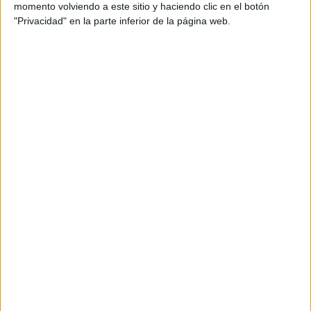
momento volviendo a este sitio y haciendo clic en el botón
apartado del terreno de juego en unos partidos pero llegó
"Privacidad" en la parte inferior de la página web.
a la hora clave para dar el
ascenso a Segunda División
.