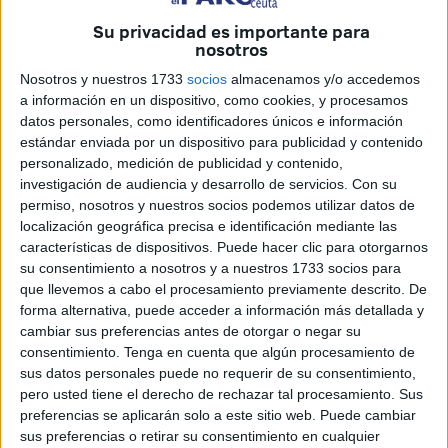
Víctor Corral
. El jugador que fichó por el filial de Ceuta
ha
Su privacidad es importante para
dado el ascenso al club caballa en Fuenlabrada
,
nosotros
gracias al testarazo que propinó en la segunda parte,
el
Nosotros y nuestros 1733
socios
almacenamos y/o accedemos
equipo ceutí
está en Segunda División.
a información en un dispositivo, como cookies, y procesamos
datos personales, como identificadores únicos e información
El madrileño se convierte en historia
tras anotar el gol
estándar enviada por un dispositivo para publicidad y contenido
del
ascenso del Ceuta a Segunda División
. El jugador
personalizado, medición de publicidad y contenido,
que
empezó la temporada
en el filial del Ceuta ha ido
investigación de audiencia y desarrollo de servicios.
Con su
permiso, nosotros y nuestros socios podemos utilizar datos de
asumiendo galones con el paso de los partidos y
localización geográfica precisa e identificación mediante las
haciéndose un hueco en el esquema de José Juan
características de dispositivos. Puede hacer clic para otorgarnos
Romero.
su consentimiento a nosotros y a nuestros 1733 socios para
que llevemos a cabo el procesamiento previamente descrito. De
forma alternativa, puede acceder a información más detallada y
cambiar sus preferencias antes de otorgar o negar su
consentimiento.
Tenga en cuenta que algún procesamiento de
sus datos personales puede no requerir de su consentimiento,
pero usted tiene el derecho de rechazar tal procesamiento. Sus
Tanto es así, que lo hizo debutar con el primer equipo y
preferencias se aplicarán solo a este sitio web. Puede cambiar
ganarse un puesto en el once inicial
. Una lesión lo dejó
sus preferencias o retirar su consentimiento en cualquier