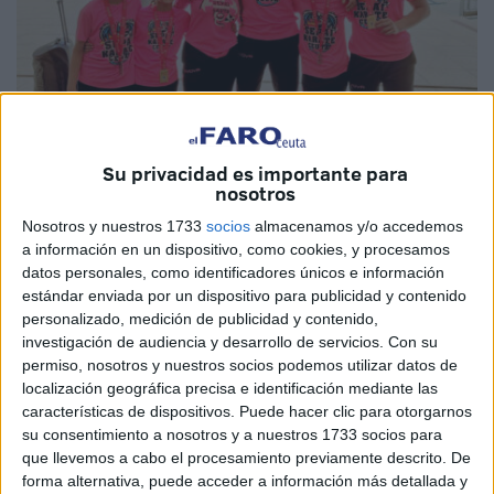
Su privacidad es importante para
nosotros
Imágenes cedidas
Nosotros y nuestros 1733
socios
almacenamos y/o accedemos
a información en un dispositivo, como cookies, y procesamos
datos personales, como identificadores únicos e información
estándar enviada por un dispositivo para publicidad y contenido
Ceuta ha vuelto a estar bien representada en los
personalizado, medición de publicidad y contenido,
tatamis de fuera de la ciudad autónoma
. El Club Sepai
investigación de audiencia y desarrollo de servicios.
Con su
ha estado presente en Andorra La Vella en el Torneo
permiso, nosotros y nuestros socios podemos utilizar datos de
localización geográfica precisa e identificación mediante las
Internacional de Andorra, representando a la ciudad y
características de dispositivos. Puede hacer clic para otorgarnos
logrando traer metales del certamen en el extranjero.
su consentimiento a nosotros y a nuestros 1733 socios para
que llevemos a cabo el procesamiento previamente descrito. De
Un pleno en podios ha logrado el
Club Sepai
.
Un cinco
forma alternativa, puede acceder a información más detallada y