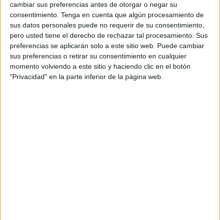
de cinco en Andorra La Vella que deja de manifiesto el
cambiar sus preferencias antes de otorgar o negar su
brillante trabajo que se está llevando a cabo en materia de
consentimiento.
Tenga en cuenta que algún procesamiento de
klárate en la ciudad autónoma.
sus datos personales puede no requerir de su consentimiento,
pero usted tiene el derecho de rechazar tal procesamiento. Sus
preferencias se aplicarán solo a este sitio web. Puede cambiar
Medallero variopinto: oros, platas y
sus preferencias o retirar su consentimiento en cualquier
bronces
momento volviendo a este sitio y haciendo clic en el botón
"Privacidad" en la parte inferior de la página web.
Si los cinco han logrado subido al podio, significa que
los cinco se han hecho con medallas en el certamen
.
Dos medallas de oro: Javi en juvenil y Vega en infantil.
Dos medallas de plata: Valeria en infantil y Claudia en
juvenil. Y un bronce de mérito, logrado por Julia en cadete-
junior.
De todos estos resultados
merece destacar la
participación de Vega y Valeria en infantil
. Ambas chicas
de Ceuta se midieron en una final de sabor a caballa y de
justo reparto de medallas para dos enormes competidoras.