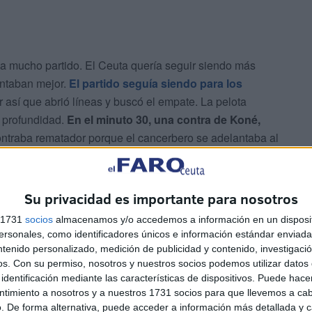
a mucho partido. El Ceuta quería seguir siendo más
intaban mejor.
El partido seguía siendo para los
así que abrió líneas y buscó el empate. La pelota
 profundidad.
En el minuto 30, una contra de Koné,
ontraba rematador porque el cancerbero se adelantaba al
Su privacidad es importante para nosotros
s 1731
socios
almacenamos y/o accedemos a información en un disposit
sonales, como identificadores únicos e información estándar enviada 
ntenido personalizado, medición de publicidad y contenido, investigaci
os.
Con su permiso, nosotros y nuestros socios podemos utilizar datos 
identificación mediante las características de dispositivos. Puede hacer
ntimiento a nosotros y a nuestros 1731 socios para que llevemos a ca
. De forma alternativa, puede acceder a información más detallada y 