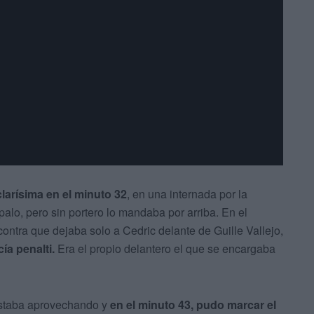
larísima en el minuto 32
, en una internada por la
lo, pero sin portero lo mandaba por arriba. En el
contra que dejaba solo a Cedric delante de Guille Vallejo,
ía penalti.
Era el propio delantero el que se encargaba
estaba aprovechando y
en el minuto 43, pudo marcar el