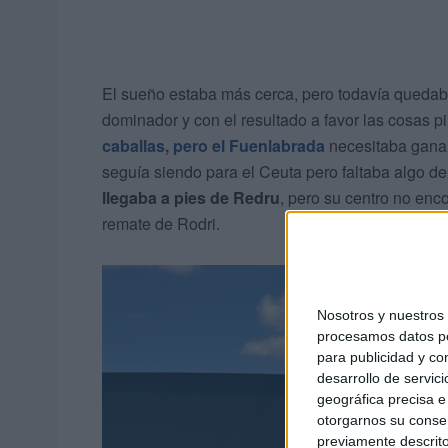
El sueño estaba más cerca, pero todavía quedab
dominador y con el resultado a favor las cosas p
caballas, pero el Fuenlabrada
necesitaba ganar 
seguía siendo para el Ceuta pero faltaba algo de
llegaba a pies de Redru
, pero su centro no enc
remate de Rodri.
Nosotros y nuestro
procesamos datos per
para publicidad y co
desarrollo de servici
geográfica precisa e 
otorgarnos su conse
previamente descrito