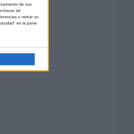
esamiento de sus
echazar tal
erencias o retirar su
vacidad" en la parte