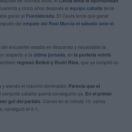
, después de muchos años, el
Ceuta tenía la oportunidad
Cuarenta y cinco años después el
equipo caballa
tenía
taba ganar al
Fuenlabrada
. El Ceuta tenía que ganar
después del
empate del Real Murcia el sábado ante el
s del encuentro estaba en descenso y necesitaba la
on respecto a la
última jornada
, en
la portería volvió
 También
regresó Belloti y Rodri Ríos
, que ya cumplió su
ta y siendo el máximo dominador.
Parecía que el
l conjunto caballa quería conseguirlo ya.
En el primer
er gol del partido.
Córner en el minuto 10, varios
, consiguió el 0-1.