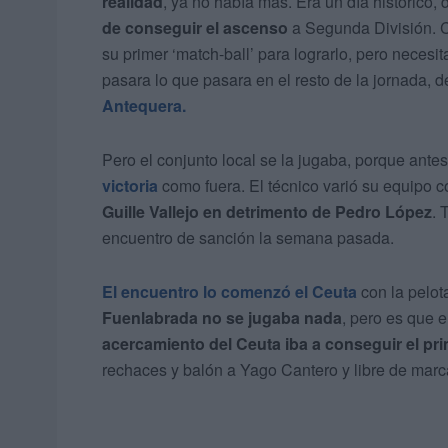
realidad
, ya no había más. Era un día histórico
de conseguir el ascenso
a Segunda División. 
su primer ‘match-ball’ para lograrlo, pero necesi
pasara lo que pasara en el resto de la jornada, 
Antequera.
Pero el conjunto local se la jugaba, porque ante
victoria
como fuera. El técnico varió su equipo c
Guille Vallejo en detrimento de Pedro López
.
encuentro de sanción la semana pasada.
El encuentro lo comenzó el Ceuta
con la pelo
Fuenlabrada no se jugaba nada
, pero es que e
acercamiento del Ceuta iba a conseguir el prim
rechaces y balón a Yago Cantero y libre de marca