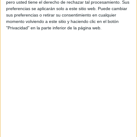
pero usted tiene el derecho de rechazar tal procesamiento. Sus
Según las estimaciones manejadas por la oficina de
preferencias se aplicarán solo a este sitio web. Puede cambiar
Extranjería,
entre 400 y 600 personas podrían acogerse
sus preferencias o retirar su consentimiento en cualquier
momento volviendo a este sitio y haciendo clic en el botón
a esta regularización en Ceuta
. No obstante, Redondo
"Privacidad" en la parte inferior de la página web.
matiza que se trata de un cálculo aproximado.
“Es una estimación a mano alzada”,
reconoce, al
subrayar la dificultad de concretar cifras debido, entre otros
factores, a los traslados periódicos de residentes del
centro de estancia temporal de inmigrantes, CETI, a la
península.
Además,
recuerda que Ceuta suele ser un lugar de
tránsito
. “La mayoría de las
personas migrantes
no
quieren quedarse en Ceuta; es un trampolín hacia la
península”, explica.
Objetivo: salir de la irregularidad y