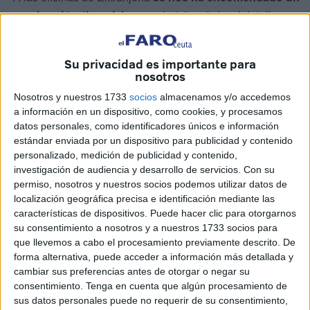
papel casi testimonial
, secundario”, señala, al detallar
que la presentación de solicitudes se realizará
principalmente a través de la
Seguridad Social y
Su privacidad es importante para
Correos
, mientras que la tramitación recaerá en la Unidad
nosotros
de Tramitación de Expedientes de Extranjería (UTEX), con
Nosotros y nuestros 1733
socios
almacenamos y/o accedemos
sede en Galicia.
a información en un dispositivo, como cookies, y procesamos
datos personales, como identificadores únicos e información
En este contexto,
la función de la oficina ceutí será
estándar enviada por un dispositivo para publicidad y contenido
fundamentalmente informativa
. “Nuestra labor aquí será
personalizado, medición de publicidad y contenido,
atender y orientar a las personas que acudan, poco más”,
investigación de audiencia y desarrollo de servicios.
Con su
permiso, nosotros y nuestros socios podemos utilizar datos de
apunta Redondo en una entrevista mantenida con este
localización geográfica precisa e identificación mediante las
periódico.
características de dispositivos. Puede hacer clic para otorgarnos
su consentimiento a nosotros y a nuestros 1733 socios para
Entre 400 y 600 posibles
que llevemos a cabo el procesamiento previamente descrito. De
forma alternativa, puede acceder a información más detallada y
beneficiarios en Ceuta, de acuerdo
cambiar sus preferencias antes de otorgar o negar su
con la estimación de Extranjería
consentimiento.
Tenga en cuenta que algún procesamiento de
sus datos personales puede no requerir de su consentimiento,