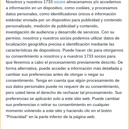
Nosotros y nuestros 1733
socios
almacenamos y/o accedemos
regularización extraordinaria
que también incluye a
a información en un dispositivo, como cookies, y procesamos
Ceuta.
datos personales, como identificadores únicos e información
estándar enviada por un dispositivo para publicidad y contenido
Este documento es esencial para aquellos ciudadanos
personalizado, medición de publicidad y contenido,
extranjeros que busquen acceder a la
autorización de
investigación de audiencia y desarrollo de servicios.
Con su
permiso, nosotros y nuestros socios podemos utilizar datos de
residencia temporal
por razones de
arraigo
localización geográfica precisa e identificación mediante las
extraordinario
, tal como se contempla en la normativa
características de dispositivos. Puede hacer clic para otorgarnos
vigente.
su consentimiento a nosotros y a nuestros 1733 socios para
que llevemos a cabo el procesamiento previamente descrito. De
¿Qué se considera situación de
forma alternativa, puede acceder a información más detallada y
cambiar sus preferencias antes de otorgar o negar su
vulnerabilidad?
consentimiento.
Tenga en cuenta que algún procesamiento de
sus datos personales puede no requerir de su consentimiento,
pero usted tiene el derecho de rechazar tal procesamiento. Sus
De acuerdo con los criterios establecidos para este
preferencias se aplicarán solo a este sitio web. Puede cambiar
proceso, la
vulnerabilidad
no se limita únicamente a la
sus preferencias o retirar su consentimiento en cualquier
carencia de recursos económicos.
momento volviendo a este sitio y haciendo clic en el botón
"Privacidad" en la parte inferior de la página web.
Se define como la condición de aquellas personas
extranjeras que, debido a su
situación administrativa