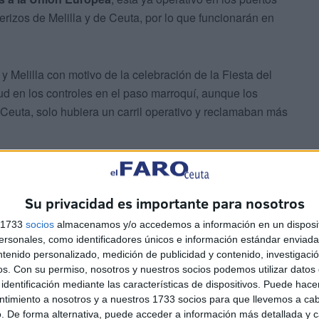
terizos de Melilla y de Ceuta, por lo que funcionarán en
y Melilla con motivo de la celebración de la Fiesta del
itud en los controles en el paso marroquí, aunque los
euta, solo hubiera un carril operativo y reclamaban más
gistro biométrico
a través del EES (Sistema de
ar todos los documentos. El hecho de que haya personas
Su privacidad es importante para nosotros
rontera inteligente ya activada aventura que pueda haber
s 1733
socios
almacenamos y/o accedemos a información en un disposit
sonales, como identificadores únicos e información estándar enviada 
ntenido personalizado, medición de publicidad y contenido, investigaci
os.
Con su permiso, nosotros y nuestros socios podemos utilizar datos 
identificación mediante las características de dispositivos. Puede hacer
ntimiento a nosotros y a nuestros 1733 socios para que llevemos a ca
. De forma alternativa, puede acceder a información más detallada y 