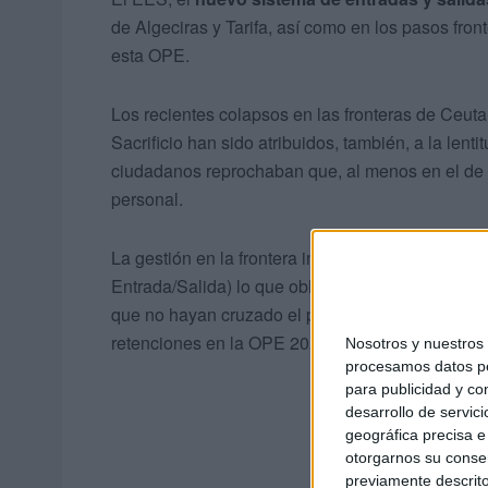
de Algeciras y Tarifa, así como en los pasos fron
esta OPE.
Los recientes colapsos en las fronteras de Ceuta 
Sacrificio han sido atribuidos, también, a la lent
ciudadanos reprochaban que, al menos en el de C
personal.
La gestión en la frontera inteligente recoge un
re
Entrada/Salida) lo que obliga también a registr
que no hayan cruzado el paso fronterizo con la f
retenciones en la OPE 2026.
Nosotros y nuestro
procesamos datos per
para publicidad y co
desarrollo de servici
geográfica precisa e 
otorgarnos su conse
previamente descrito