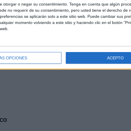
e otorgar o negar su consentimiento.
Tenga en cuenta que algún proc
 en activo
de no requerir de su consentimiento, pero usted tiene el derecho de r
referencias se aplicarán solo a este sitio web. Puede cambiar sus pref
alquier momento volviendo a este sitio y haciendo clic en el botón "Pri
en barcos
, no necesariamente en la línea del Estrecho
 web.
 a Tánger, lo que ha derivado en un aumento de los
ÁS OPCIONES
ACEPTO
zos a los controles sanitarios
, tras el reciente brote de
ico