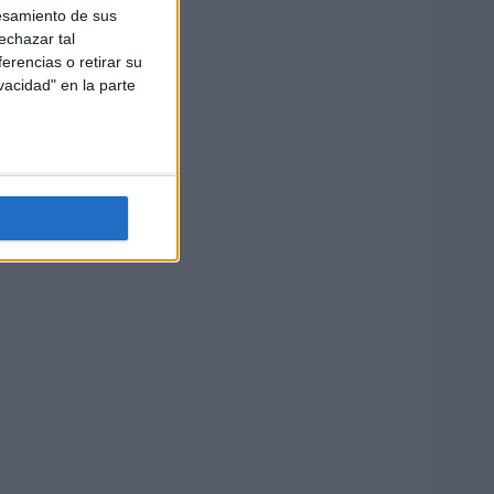
esamiento de sus
echazar tal
erencias o retirar su
vacidad" en la parte