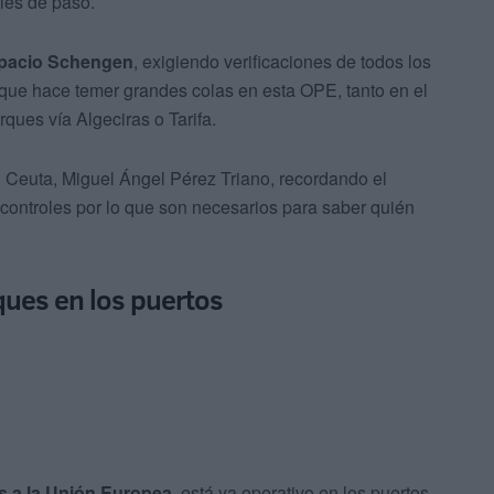
les de paso.
pacio Schengen
, exigiendo verificaciones de todos los
que hace temer grandes colas en esta OPE, tanto en el
ques vía Algeciras o Tarifa.
 Ceuta, Miguel Ángel Pérez Triano, recordando el
controles por lo que son necesarios para saber quién
ques en los puertos
s a la Unión Europea
, está ya operativo en los puertos