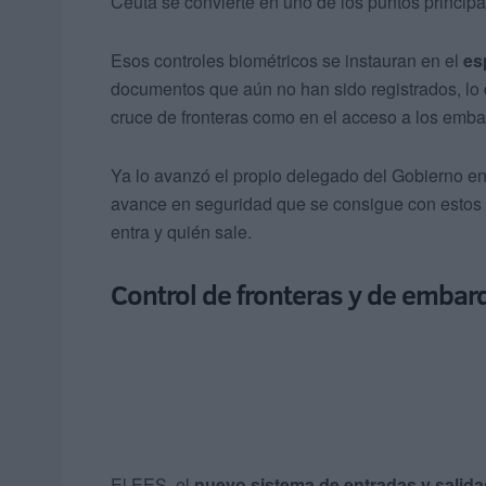
Ceuta se convierte en uno de los puntos principa
Esos controles biométricos se instauran en el
es
documentos que aún no han sido registrados, lo 
cruce de fronteras como en el acceso a los embar
Ya lo avanzó el propio delegado del Gobierno en
avance en seguridad que se consigue con estos 
entra y quién sale.
Control de fronteras y de embar
El EES, el
nuevo sistema de entradas y salida