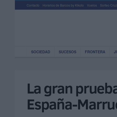
Contacto
Horarios de Barcos by Kikoto
Vuelos
Sorteo Cruz
SOCIEDAD
SUCESOS
FRONTERA
J
La gran prueba
España-Marru