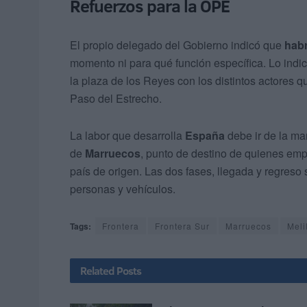
Refuerzos para la OPE
El propio delegado del Gobierno indicó que
habr
momento ni para qué función específica. Lo indic
la plaza de los Reyes con los distintos actores q
Paso del Estrecho.
La labor que desarrolla
España
debe ir de la m
de
Marruecos
, punto de destino de quienes emp
país de origen. Las dos fases, llegada y regres
personas y vehículos.
Tags:
Frontera
Frontera Sur
Marruecos
Meli
Related
Posts