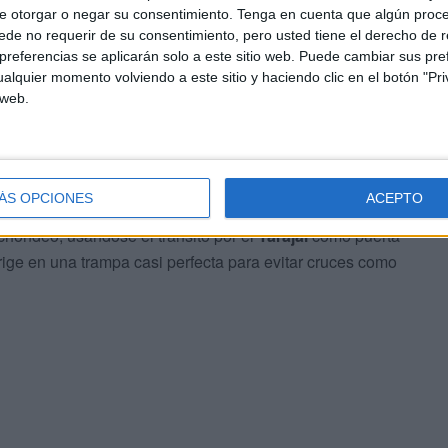
se conoce como daño colateral.
e otorgar o negar su consentimiento.
Tenga en cuenta que algún proc
de no requerir de su consentimiento, pero usted tiene el derecho de r
referencias se aplicarán solo a este sitio web. Puede cambiar sus pref
o la salvación y la vía de escape, usando el filtro del
alquier momento volviendo a este sitio y haciendo clic en el botón "Pri
hicieron su trabajo, alertando a la
Policía
que le puso los
 web.
es
ÁS OPCIONES
ACEPTO
chondeo, usándose el tránsito por el
Tarajal
como puerta
erige en una trampa casi perfecta para evitar cruces como