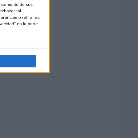
esamiento de sus
echazar tal
erencias o retirar su
vacidad" en la parte