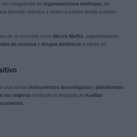
 son integrantes de
organizaciones mafiosas
, de
ue ejecutan trabajos y huyen a países donde pueden
tes de la conocida como
Mocro Maffia
, organizaciones
dades de cocaína
y
drogas sintéticas
a través de
sitivo
en una red de
instrumentos tecnológicos
y
plataformas
e los viajeros
mediante la recogida de
huellas
ocumental
.