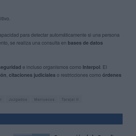
itivo.
apacidad para detectar automáticamente si una persona
nto, se realiza una consulta en
bases de datos
seguridad
e incluso organismos como
Interpol
. El
ión
,
citaciones judiciales
o restricciones como
órdenes
r
Juzgados
Marruecos
Tarajal II