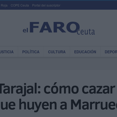
 Roja
COPE Ceuta
Portal del suscriptor
USTICIA
POLÍTICA
CULTURA
EDUCACIÓN
DEPO
Tarajal: cómo cazar
que huyen a Marru