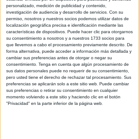
fundamentales
de todos los vecinos de nuestra ciudad
personalizado, medición de publicidad y contenido,
con independencia de su origen o nacionalidad, y en
investigación de audiencia y desarrollo de servicios.
Con su
permiso, nosotros y nuestros socios podemos utilizar datos de
respaldo del Real Decreto 316/2026, de 14 de abril,
localización geográfica precisa e identificación mediante las
mediante el que
el Gobierno de España ha puesto en
características de dispositivos. Puede hacer clic para otorgarnos
marcha
un
proceso extraordinario de regularización de
su consentimiento a nosotros y a nuestros 1733 socios para
personas inmigrantes".
que llevemos a cabo el procesamiento previamente descrito. De
forma alternativa, puede acceder a información más detallada y
La propuesta socialista, explica la responsable de
cambiar sus preferencias antes de otorgar o negar su
Inmigración, Nisrin Haddad, “parte del reconocimiento de
consentimiento.
Tenga en cuenta que algún procesamiento de
sus datos personales puede no requerir de su consentimiento,
los avances sociales y económicos logrados en los últimos
pero usted tiene el derecho de rechazar tal procesamiento. Sus
años en España".
preferencias se aplicarán solo a este sitio web. Puede cambiar
sus preferencias o retirar su consentimiento en cualquier
Entre estos avances, citan la recuperación de la
momento volviendo a este sitio y haciendo clic en el botón
universalidad de la sanidad pública, la
reforma laboral
, la
"Privacidad" en la parte inferior de la página web.
subida "histórica" del salario mínimo interprofesional
,
el "liderazgo en la transición ecológica y la recuperación
del peso de España en Europa y en el mundo”.