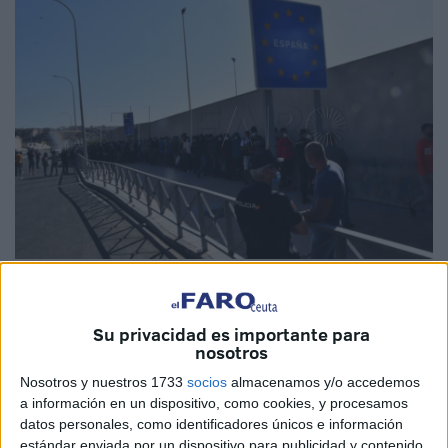
Imagen de archivo
Su privacidad es importante para
nosotros
E
l PSOE
pedirá en la
próxima sesión plenaria
el apoyo
Nosotros y nuestros 1733
socios
almacenamos y/o accedemos
a información en un dispositivo, como cookies, y procesamos
de los partidos que conforman la Asamblea de Ceuta a
datos personales, como identificadores únicos e información
una
moción "en defensa de los derechos
estándar enviada por un dispositivo para publicidad y contenido