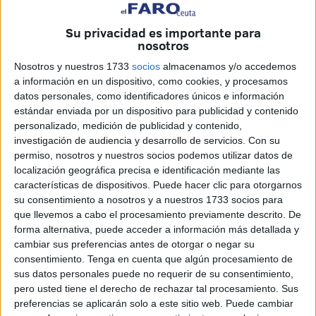
grecorromano protagonizado por su alumnado, desde los
más pequeños de Infantil hasta los mayores de sexto de
Su privacidad es importante para
nosotros
Primaria, incluyendo también al aula TEA (Trastorno del
Espectro Autista).
Nosotros y nuestros 1733
socios
almacenamos y/o accedemos
a información en un dispositivo, como cookies, y procesamos
Esta actividad ha puesto el broche de oro al desarrollo del
datos personales, como identificadores únicos e información
estándar enviada por un dispositivo para publicidad y contenido
proyecto PIM-e (
Proyecto de Innovación Metodológica y
personalizado, medición de publicidad y contenido,
e-twinning
), que durante todo el curso ha transformado la
investigación de audiencia y desarrollo de servicios.
Con su
manera en que los niños y niñas del centro han aprendido
permiso, nosotros y nuestros socios podemos utilizar datos de
y experimentado el aprendizaje.
localización geográfica precisa e identificación mediante las
características de dispositivos. Puede hacer clic para otorgarnos
El desfile
su consentimiento a nosotros y a nuestros 1733 socios para
que llevemos a cabo el procesamiento previamente descrito. De
forma alternativa, puede acceder a información más detallada y
El desfile, que recorrió las inmediaciones del centro
cambiar sus preferencias antes de otorgar o negar su
escolar ante las miradas de orgullo y emoción de madres y
consentimiento.
Tenga en cuenta que algún procesamiento de
sus datos personales puede no requerir de su consentimiento,
padres, se convirtió en
una auténtica fiesta
en la que no
pero usted tiene el derecho de rechazar tal procesamiento. Sus
faltó la música y los cánticos de celebración.
preferencias se aplicarán solo a este sitio web. Puede cambiar