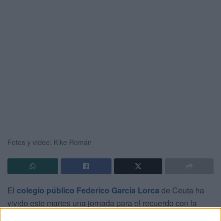
Fotos y vídeo: Kike Román
El
colegio público Federico García Lorca
de Ceuta ha
vivido este martes una jornada para el recuerdo con la
celebración de un alegre y entusiasta desfile