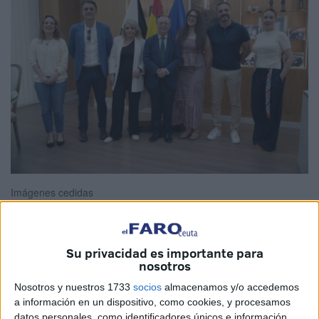
Imágenes cedidas
Su privacidad es importante para
La joven
Martina Ruiz López
, alumna de
4º de ESO del
nosotros
Colegio San Daniel de Ceuta
, ha sido seleccionada para
Nosotros y nuestros 1733
socios
almacenamos y/o accedemos
participar en la
Ruta Quetzal 2026
, una de las
a información en un dispositivo, como cookies, y procesamos
expediciones juveniles más reconocidas del ámbito
datos personales, como identificadores únicos e información