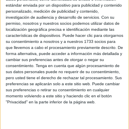
estándar enviada por un dispositivo para publicidad y contenido
educativo y cultural en el mundo hispano.
personalizado, medición de publicidad y contenido,
investigación de audiencia y desarrollo de servicios.
Con su
La noticia ha sido recibida con alegría en Ceuta, donde
permiso, nosotros y nuestros socios podemos utilizar datos de
este lunes ha sido atendida oficialmente por el presidente
localización geográfica precisa e identificación mediante las
de la Ciudad,
Juan Vivas
, acompañado por la consejera
características de dispositivos. Puede hacer clic para otorgarnos
de Educación, Cultura y Juventud,
Pilar Orozco
.
su consentimiento a nosotros y a nuestros 1733 socios para
que llevemos a cabo el procesamiento previamente descrito. De
forma alternativa, puede acceder a información más detallada y
cambiar sus preferencias antes de otorgar o negar su
consentimiento.
Tenga en cuenta que algún procesamiento de
sus datos personales puede no requerir de su consentimiento,
pero usted tiene el derecho de rechazar tal procesamiento. Sus
preferencias se aplicarán solo a este sitio web. Puede cambiar
sus preferencias o retirar su consentimiento en cualquier
momento volviendo a este sitio y haciendo clic en el botón
"Privacidad" en la parte inferior de la página web.