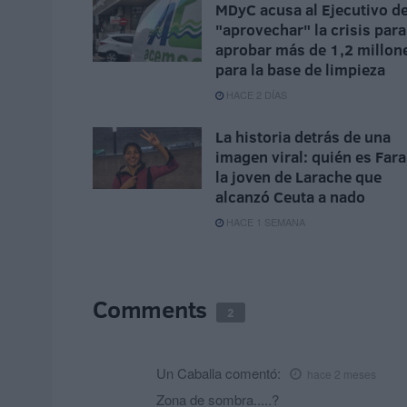
MDyC acusa al Ejecutivo d
"aprovechar" la crisis para
aprobar más de 1,2 millon
para la base de limpieza
HACE 2 DÍAS
La historia detrás de una
imagen viral: quién es Fara
la joven de Larache que
alcanzó Ceuta a nado
HACE 1 SEMANA
Comments
2
Un Caballa
comentó:
hace 2 meses
Zona de sombra.....?