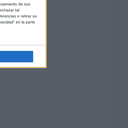
esamiento de sus
echazar tal
erencias o retirar su
vacidad" en la parte