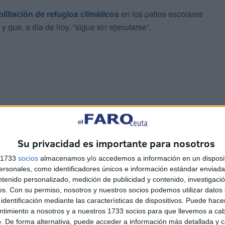
bilitación de refugios climáticos
en los patios escolares
 que, a día de hoy, “sigue sin ejecutarse”.
Su privacidad es importante para nosotros
al Ejecutivo local
por el grado de ejecución de la
n de lonas tensadas
y fuentes de agua potable en los
s 1733
socios
almacenamos y/o accedemos a información en un disposit
los estudios e informes pertinentes previos a la
sonales, como identificadores únicos e información estándar enviada 
ntenido personalizado, medición de publicidad y contenido, investigaci
patios escolares.
os.
Con su permiso, nosotros y nuestros socios podemos utilizar datos 
identificación mediante las características de dispositivos. Puede hacer
ntimiento a nosotros y a nuestros 1733 socios para que llevemos a ca
. De forma alternativa, puede acceder a información más detallada y 