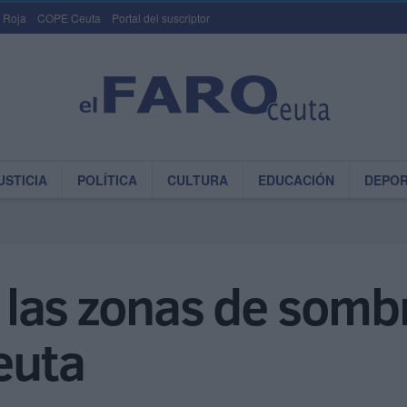
 Roja
COPE Ceuta
Portal del suscriptor
USTICIA
POLÍTICA
CULTURA
EDUCACIÓN
DEPO
las zonas de somb
Ceuta