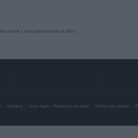
lecciones y nos gusta mucho el sillón.
d
Contacto
Aviso legal – Protección de datos
Política de cookies
P