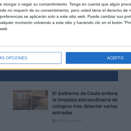
e otorgar o negar su consentimiento.
Tenga en cuenta que algún proc
de no requerir de su consentimiento, pero usted tiene el derecho de r
referencias se aplicarán solo a este sitio web. Puede cambiar sus pref
alquier momento volviendo a este sitio y haciendo clic en el botón "Pri
ana próxima buscando así que se cumplan las promesas
 web.
ctamente en los niños y usuarios de espacios
os centros escolares.
nidad y la Ciudadanía (MDyC)
ÁS OPCIONES
ACEPTO
El Gobierno de Ceuta ordena
la limpieza extraordinaria de
colegios tras detectar varias
entradas
HACE 22 HORAS