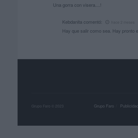
Una gorra con visera....!
Kebdanita
comentó:
hace 2 meses
Hay que salir como sea. Hay pronto e
Grupo Faro
Publicida
Grupo Faro © 2023