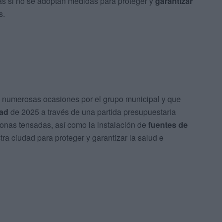
ras si no se adoptan medidas para proteger y
garantizar
s.
 numerosas ocasiones por el grupo municipal y que
dad
de 2025 a través de una partida presupuestaria
lonas tensadas, así como la instalación de
fuentes de
ra ciudad para proteger y garantizar la salud e