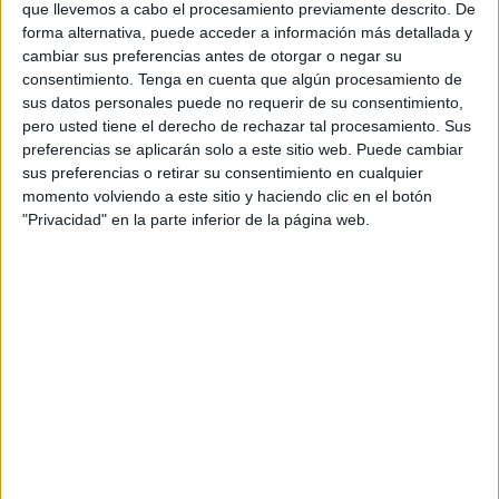
que llevemos a cabo el procesamiento previamente descrito. De
la pandemia.
forma alternativa, puede acceder a información más detallada y
cambiar sus preferencias antes de otorgar o negar su
A pesar de esta situación sobradamente conocida por la
consentimiento.
Tenga en cuenta que algún procesamiento de
comunidad educativa
, se han programado
exámenes
sus datos personales puede no requerir de su consentimiento,
inmediatamente
después del día festivo
, concretamente
pero usted tiene el derecho de rechazar tal procesamiento. Sus
los días 28 y 29 de mayo. Esta planificación ignora por
preferencias se aplicarán solo a este sitio web. Puede cambiar
sus preferencias o retirar su consentimiento en cualquier
completo que, tradicionalmente, durante los días
momento volviendo a este sitio y haciendo clic en el botón
posteriores al
Eid al-Adha
la asistencia del alumnado es
"Privacidad" en la parte inferior de la página web.
mínima, llegando en muchos casos a no superar el 4%, tal
y como se ha podido constatar año tras año. Además,
durante estas fechas, la actividad en la ciudad se reduce
considerablemente en términos de comercio, movilidad y
funcionamiento general.
Esto es una decisión
anti-pedagógica
ya que rompe el
ritmo y no permite la
conciliación de la vida laboral y
familiar
.