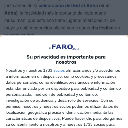
justo antes de la
celebración del
Eid al-Adha
(Id al-
Adha)
, la festividad más importante del calendario
musulmán, que este año tiene lugar el miércoles 27 de
mayo y está reconocida oficialmente como
día festivo
en
nuestra ciudad.
Indignación por la organización del
Su privacidad es importante para
puente por el Eid al-Adha
nosotros
Nosotros y nuestros 1733
socios
almacenamos y/o accedemos
Esta decisión resulta especialmente perjudicial si se tiene
a información en un dispositivo, como cookies, y procesamos
en cuenta la
realidad social de Ceuta
, donde más del
datos personales, como identificadores únicos e información
50% del alumnado pertenece a
familias musulmanas
.
estándar enviada por un dispositivo para publicidad y contenido
personalizado, medición de publicidad y contenido,
Muchas de estas familias se ven obligadas a desplazarse
investigación de audiencia y desarrollo de servicios.
Con su
a
Marruecos
para celebrar esta festividad debido al
permiso, nosotros y nuestros socios podemos utilizar datos de
elevado coste del cordero en nuestra ciudad, lo que
localización geográfica precisa e identificación mediante las
implica
largas esperas en la frontera
que, en numerosas
características de dispositivos. Puede hacer clic para otorgarnos
su consentimiento a nosotros y a nuestros 1733 socios para
ocasiones, superan las diez horas desde su reapertura tras