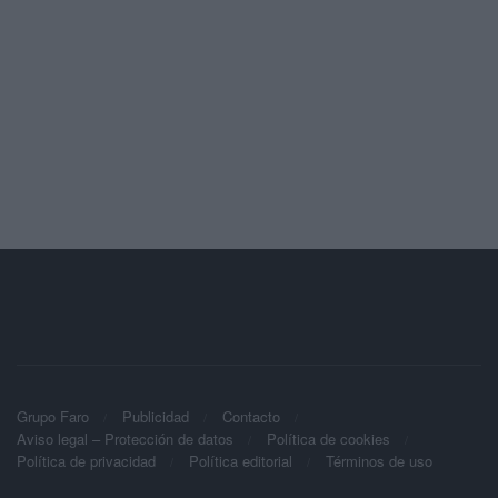
Grupo Faro
Publicidad
Contacto
Aviso legal – Protección de datos
Política de cookies
Política de privacidad
Política editorial
Términos de uso