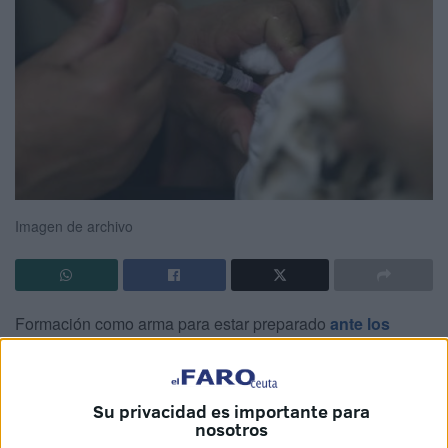
Imagen de archivo
Formación como arma para estar preparado
ante los
casos
de
sarampión
. El Ministerio de Sanidad organiza
un
curso online para sanitarios
ante el repunte de casos
en España. La enseñanza hace especial hincapié en
Su privacidad es importante para
profesionales de Ceuta y Melilla ya que, en la segunda
nosotros