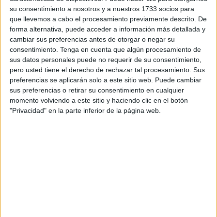
seis afectados, cifra que se mantiene en las tres últimas
su consentimiento a nosotros y a nuestros 1733 socios para
publicaciones.
que llevemos a cabo el procesamiento previamente descrito. De
forma alternativa, puede acceder a información más detallada y
Las fuentes consultadas apuntan a tres ingresos en el
cambiar sus preferencias antes de otorgar o negar su
hospital por este motivo. No existe un brote como tal, pero
consentimiento.
Tenga en cuenta que algún procesamiento de
eso no implica que no sea necesario estar pendiente. Son
sus datos personales puede no requerir de su consentimiento,
pero usted tiene el derecho de rechazar tal procesamiento. Sus
varios los factores los que llevan a estar ojo avizor a la
preferencias se aplicarán solo a este sitio web. Puede cambiar
sanidad
local. La enfermedad tiene una alta capacidad de
sus preferencias o retirar su consentimiento en cualquier
contagio, por lo que es preciso ser precavido. A esta
momento volviendo a este sitio y haciendo clic en el botón
realidad se suman otros condicionantes más concretos.
"Privacidad" en la parte inferior de la página web.
Hasta hace unos dos años no se habían dado expedientes
de este tipo, lo que conlleva una mayor atención a su
evolución. Este suceso repercute a todo el territorio
español, pero también hay dos puntos clave a tener en
cuenta relativos a la ciudad. Uno de ellos es el
brote
actual que atraviesa Marruecos
, país próximo a la
población.