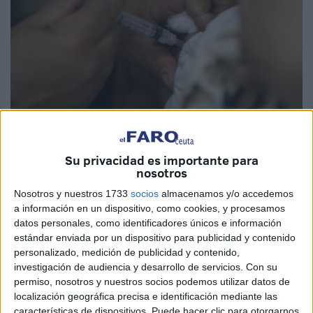
Imagen de archivo
Su privacidad es importante para
nosotros
Nosotros y nuestros 1733
socios
almacenamos y/o accedemos
El registro de casos de
sarampión
en España ha
a información en un dispositivo, como cookies, y procesamos
datos personales, como identificadores únicos e información
generado cierta inquietud. La razón no es otra que, tras
estándar enviada por un dispositivo para publicidad y contenido
dos años de historial limpio, han aparecido casos en
personalizado, medición de publicidad y contenido,
distintos puntos geográficos. Ceuta no es una excepción.
investigación de audiencia y desarrollo de servicios.
Con su
Los datos más recientes sobre el informe semanal
permiso, nosotros y nuestros socios podemos utilizar datos de
epidemiológico del Instituto de Salud Carlos III apuntan a
localización geográfica precisa e identificación mediante las
características de dispositivos. Puede hacer clic para otorgarnos