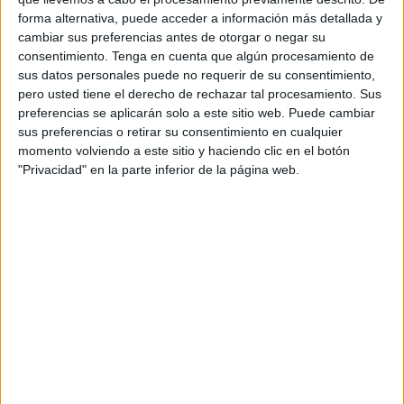
Junta de Personal de Ceuta
.
forma alternativa, puede acceder a información más detallada y
cambiar sus preferencias antes de otorgar o negar su
En el encuentro se abordará la
aplicación de la jornada
consentimiento.
Tenga en cuenta que algún procesamiento de
laboral de 35 horas semanales
en el ámbito del
061
y
sus datos personales puede no requerir de su consentimiento,
SUAP
(
1.533 horas anuales
), medida que ya se
pero usted tiene el derecho de rechazar tal procesamiento. Sus
encuentra en vigor tras la publicación de la
preferencias se aplicarán solo a este sitio web. Puede cambiar
sus preferencias o retirar su consentimiento en cualquier
correspondiente
Resolución de Jornada y Calendario
momento volviendo a este sitio y haciendo clic en el botón
Laboral 2026
, y la nueva resolución respecto al acuerdo
"Privacidad" en la parte inferior de la página web.
anterior del
2007
.
"Es importante destacar que en la primera resolución
general no aparecían referenciados
061
y el
SUAP
,
precisamente porque el
Ingesa
ha querido personalizar la
resolución para
Ceuta y Melilla
. De esta forma se da
mayor importancia y se adapta específicamente a las
particularidades y necesidades de ambos servicios en las
ciudades de
Ceuta y Melilla
, actualizando y mejorando el
marco regulador anterior de 2007", ha explicado el Ingesa