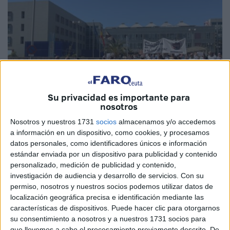
Su privacidad es importante para
nosotros
Nosotros y nuestros 1731
socios
almacenamos y/o accedemos
a información en un dispositivo, como cookies, y procesamos
Imagen de archivo
datos personales, como identificadores únicos e información
estándar enviada por un dispositivo para publicidad y contenido
personalizado, medición de publicidad y contenido,
investigación de audiencia y desarrollo de servicios.
Con su
permiso, nosotros y nuestros socios podemos utilizar datos de
El
Instituto Nacional de Gestión Sanitaria (Ingesa)
ha
localización geográfica precisa e identificación mediante las
anunciado que mantendrá este jueves, 11 de junio, una
características de dispositivos. Puede hacer clic para otorgarnos
reunión de trabajo con el presidente y el secretario de la
su consentimiento a nosotros y a nuestros 1731 socios para
que llevemos a cabo el procesamiento previamente descrito. De