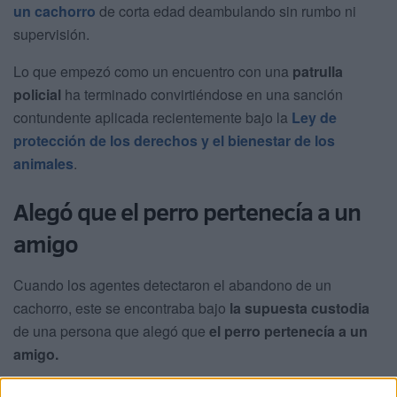
un cachorro
de corta edad deambulando sin rumbo ni
supervisión.
Lo que empezó como un encuentro con una
patrulla
policial
ha terminado convirtiéndose en una sanción
contundente aplicada recientemente bajo la
Ley de
protección de los derechos y el bienestar de los
animales
.
Alegó que el perro pertenecía a un
amigo
Cuando los agentes detectaron el abandono de un
cachorro, este se encontraba bajo
la supuesta custodia
de una persona que alegó que
el perro pertenecía a un
amigo.
Tras las gestiones pertinentes,
la Policía
logró identificar