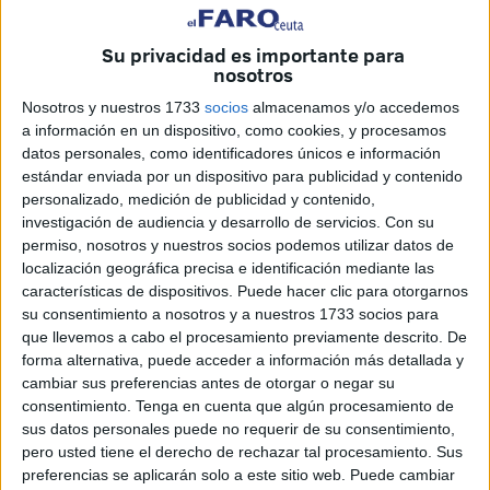
al verdadero propietario
, quien justificó que el animal
carecía de microchip y
cartilla de vacunación
debido a
Su privacidad es importante para
nosotros
su corta edad
.
Nosotros y nuestros 1733
socios
almacenamos y/o accedemos
Sin embargo, la normativa en torno al abandono de un
a información en un dispositivo, como cookies, y procesamos
cachorro o, en definitiva, de una mascota, es clara:
datos personales, como identificadores únicos e información
estándar enviada por un dispositivo para publicidad y contenido
cualquier salida al exterior requiere de una identificación
personalizado, medición de publicidad y contenido,
previa. Ante la situación de descontrol, el pequeño fue
investigación de audiencia y desarrollo de servicios.
Con su
trasladado a las
instalaciones de Ecoservicios
, el
permiso, nosotros y nuestros socios podemos utilizar datos de
centro de recogida municipal, donde finalmente
se le
localización geográfica precisa e identificación mediante las
implantó el microchip
que su dueño no le había puesto.
características de dispositivos. Puede hacer clic para otorgarnos
su consentimiento a nosotros y a nuestros 1733 socios para
que llevemos a cabo el procesamiento previamente descrito. De
La espera que no puso fin al
forma alternativa, puede acceder a información más detallada y
abandono de un cachorro
cambiar sus preferencias antes de otorgar o negar su
consentimiento.
Tenga en cuenta que algún procesamiento de
sus datos personales puede no requerir de su consentimiento,
Lo que convierte este caso en un episodio de abandono
pero usted tiene el derecho de rechazar tal procesamiento. Sus
no es solo el hecho de encontrar al animal suelto, sino el
preferencias se aplicarán solo a este sitio web. Puede cambiar