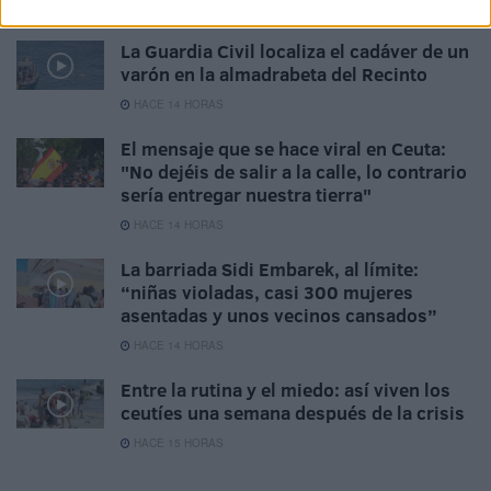
HACE 12 HORAS
La Guardia Civil localiza el cadáver de un
varón en la almadrabeta del Recinto
HACE 14 HORAS
El mensaje que se hace viral en Ceuta:
"No dejéis de salir a la calle, lo contrario
sería entregar nuestra tierra"
HACE 14 HORAS
La barriada Sidi Embarek, al límite:
“niñas violadas, casi 300 mujeres
asentadas y unos vecinos cansados”
HACE 14 HORAS
Entre la rutina y el miedo: así viven los
ceutíes una semana después de la crisis
HACE 15 HORAS