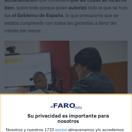
bien
, sobre todo porque quien
autorizó
todo lo que se hizo
fue
el Gobierno de España
, lo que presuponía que se
estaba cumpliendo con todas las garantías a favor del
interés del menor.
Su privacidad es importante para
nosotros
Nosotros y nuestros 1733
socios
almacenamos y/o accedemos