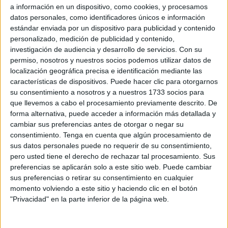
a información en un dispositivo, como cookies, y procesamos
Ismael Kasrou, secretario general de la Delegación del
datos personales, como identificadores únicos e información
Gobierno, ha venido a ratificar este miércoles que, desde
estándar enviada por un dispositivo para publicidad y contenido
Ceuta, se actuó siempre en
la confianza de que todo era
personalizado, medición de publicidad y contenido,
legal
, siguiendo además las pautas y directrices marcadas
investigación de audiencia y desarrollo de servicios.
Con su
permiso, nosotros y nuestros socios podemos utilizar datos de
desde Madrid.
localización geográfica precisa e identificación mediante las
características de dispositivos. Puede hacer clic para otorgarnos
No solo se había producido una llamada telefónica del
su consentimiento a nosotros y a nuestros 1733 socios para
secretario de Estado de seguridad, Rafael Pérez, al jefe de
que llevemos a cabo el procesamiento previamente descrito. De
gabinete, Juan Hernández, avalando esa forma de actuar,
forma alternativa, puede acceder a información más detallada y
sino que también se recibió un día después un correo
cambiar sus preferencias antes de otorgar o negar su
electrónico que venía a marcar el procedimiento que se
consentimiento.
Tenga en cuenta que algún procesamiento de
sus datos personales puede no requerir de su consentimiento,
tendría que seguir con esos menores para retornarlos con
pero usted tiene el derecho de rechazar tal procesamiento. Sus
sus padres.
preferencias se aplicarán solo a este sitio web. Puede cambiar
sus preferencias o retirar su consentimiento en cualquier
Escritos de la Ciudad e información
momento volviendo a este sitio y haciendo clic en el botón
"Privacidad" en la parte inferior de la página web.
que no respondió Marruecos