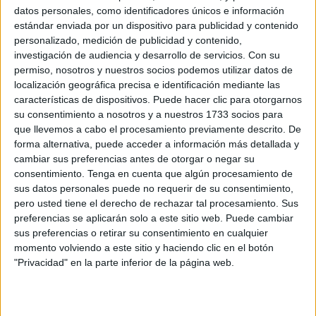
POR
DIEGO NARANJO
06/08/2026
0
datos personales, como identificadores únicos e información
estándar enviada por un dispositivo para publicidad y contenido
Marlaska contra las cuerdas tras dejar en
personalizado, medición de publicidad y contenido,
evidencia al CNI e Información
investigación de audiencia y desarrollo de servicios.
Con su
POR
CARMEN ECHARRI
06/08/2026
6
permiso, nosotros y nuestros socios podemos utilizar datos de
localización geográfica precisa e identificación mediante las
El delegado del Gobierno denuncia amenazas
características de dispositivos. Puede hacer clic para otorgarnos
en redes sociales en plena crisis en Ceuta
su consentimiento a nosotros y a nuestros 1733 socios para
POR
CARMEN ECHARRI
06/08/2026
42
que llevemos a cabo el procesamiento previamente descrito. De
forma alternativa, puede acceder a información más detallada y
Pérez Triano admite que la solución “no va a
cambiar sus preferencias antes de otorgar o negar su
ser rápida ni sencilla”
consentimiento.
Tenga en cuenta que algún procesamiento de
POR
ISABEL JIMÉNEZ
05/08/2026
7
sus datos personales puede no requerir de su consentimiento,
pero usted tiene el derecho de rechazar tal procesamiento. Sus
Más personal forense, fiscales y abogados
preferencias se aplicarán solo a este sitio web. Puede cambiar
para responder a la entrada masiva de
sus preferencias o retirar su consentimiento en cualquier
inmigrantes en Ceuta
momento volviendo a este sitio y haciendo clic en el botón
POR
DIEGO NARANJO
05/08/2026
3
"Privacidad" en la parte inferior de la página web.
Vox exige al Gobierno de Pedro Sánchez "toda
la información que tenía antes de la invasión"