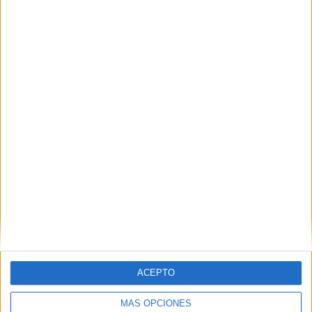
en Ceuta
POR
ISABEL JIMÉNEZ
05/08/2026
4
Delegación mantiene el refuerzo de 1.042
agentes y prioriza la seguridad en los barrios
periféricos
POR
DIEGO NARANJO
05/08/2026
9
1
2
…
320
ACEPTO
MÁS OPCIONES