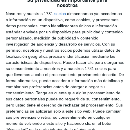
nosotros
que considera un agravio comparativo sistemático hacia la
ciudad autónoma.
Nosotros y nuestros 1731
socios
almacenamos y/o accedemos
a información en un dispositivo, como cookies, y procesamos
El pasado 7 de junio de 2026, la formación registró en el
datos personales, como identificadores únicos e información
Senado
una batería de preguntas parlamentarias tras
estándar enviada por un dispositivo para publicidad y contenido
personalizado, medición de publicidad y contenido,
publicarse la resolución provisional de la convocatoria
investigación de audiencia y desarrollo de servicios.
Con su
2025 de
infraestructuras científico-técnicas
de la
permiso, nosotros y nuestros socios podemos utilizar datos de
Agencia Estatal de Investigación
.
localización geográfica precisa e identificación mediante las
características de dispositivos. Puede hacer clic para otorgarnos
Esta resolución ha vuelto a dejar a
Ceuta sin
su consentimiento a nosotros y a nuestros 1731 socios para
financiación asignada
, a pesar de que se presentaron
que llevemos a cabo el procesamiento previamente descrito. De
forma alternativa, puede acceder a información más detallada y
propuestas que fueron técnicamente evaluadas y
cambiar sus preferencias antes de otorgar o negar su
consideradas elegibles por los organismos competentes.
consentimiento.
Tenga en cuenta que algún procesamiento de
sus datos personales puede no requerir de su consentimiento,
Un modelo de financiación que
pero usted tiene el derecho de rechazar tal procesamiento. Sus
preferencias se aplicarán solo a este sitio web. Puede cambiar
penaliza a los territorios periféricos
sus preferencias o retirar su consentimiento en cualquier
momento volviendo a este sitio y haciendo clic en el botón
La iniciativa parlamentaria
pone el foco en las dificultades
"Privacidad" en la parte inferior de la página web.