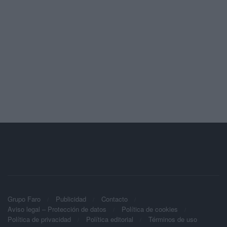
Grupo Faro
Publicidad
Contacto
Aviso legal – Protección de datos
Política de cookies
Política de privacidad
Política editorial
Términos de uso