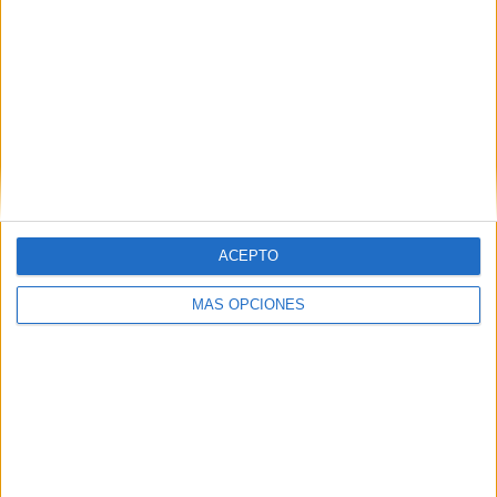
ACEPTO
MÁS OPCIONES
Desde febrero
Los problemas comenzaron cuando, el narrador de esta
versión de los hechos, se mudó al domicilio en la planta
superior.
Fue en febrero cuando comenzaron
las
disputas, los gestos y miradas.