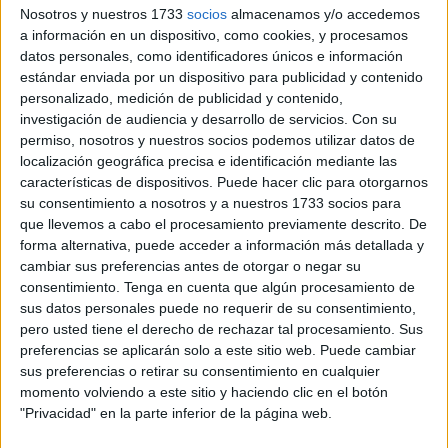
interpuso en su día una denuncia que se saldó con
una
Nosotros y nuestros 1733
socios
almacenamos y/o accedemos
sentencia absolutoria
. El caso quedó sin condena por
a información en un dispositivo, como cookies, y procesamos
datos personales, como identificadores únicos e información
“una duda racional acerca de la veracidad de los hechos
estándar enviada por un dispositivo para publicidad y contenido
imputados”, sucesos que “no son legalmente constitutivos
personalizado, medición de publicidad y contenido,
de delito leve alguno”.
investigación de audiencia y desarrollo de servicios.
Con su
permiso, nosotros y nuestros socios podemos utilizar datos de
Asimismo, se resaltó que “el juzgador solo cuenta con
localización geográfica precisa e identificación mediante las
versiones contradictorias de las implicadas”. Se
características de dispositivos. Puede hacer clic para otorgarnos
su consentimiento a nosotros y a nuestros 1733 socios para
personaron en un juzgado en esa primera ocasión por una
que llevemos a cabo el procesamiento previamente descrito. De
supuesta pelea en la que la hermanastra había recibido
forma alternativa, puede acceder a información más detallada y
insultos como “guarra, puta y zorra”.
cambiar sus preferencias antes de otorgar o negar su
consentimiento.
Tenga en cuenta que algún procesamiento de
sus datos personales puede no requerir de su consentimiento,
pero usted tiene el derecho de rechazar tal procesamiento. Sus
preferencias se aplicarán solo a este sitio web. Puede cambiar
sus preferencias o retirar su consentimiento en cualquier
momento volviendo a este sitio y haciendo clic en el botón
"Privacidad" en la parte inferior de la página web.