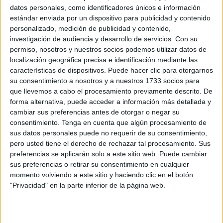
transformación
datos personales, como identificadores únicos e información
POR
ISABEL JIMÉNEZ
06/08/2026
1
estándar enviada por un dispositivo para publicidad y contenido
personalizado, medición de publicidad y contenido,
La Asociación de Vecinos del Príncipe Alfonso
investigación de audiencia y desarrollo de servicios.
Con su
pide ayuda urgente ante la presión asistencial
permiso, nosotros y nuestros socios podemos utilizar datos de
en la barriada
localización geográfica precisa e identificación mediante las
POR
BEATRIZ MARTÍNEZ
04/08/2026
14
características de dispositivos. Puede hacer clic para otorgarnos
su consentimiento a nosotros y a nuestros 1733 socios para
Vecinos del Príncipe se echan a la calle para
que llevemos a cabo el procesamiento previamente descrito. De
limpiar la barriada
forma alternativa, puede acceder a información más detallada y
POR
ISABEL JIMÉNEZ
02/08/2026
1
cambiar sus preferencias antes de otorgar o negar su
consentimiento.
Tenga en cuenta que algún procesamiento de
Cuatro años esperando la pintura de los
sus datos personales puede no requerir de su consentimiento,
garajes tras el incendio en antiguo Poblado
pero usted tiene el derecho de rechazar tal procesamiento. Sus
Legionario
preferencias se aplicarán solo a este sitio web. Puede cambiar
POR
EVA CEREZO
27/07/2026
1
sus preferencias o retirar su consentimiento en cualquier
momento volviendo a este sitio y haciendo clic en el botón
Herido de bala en el Príncipe, la Policía abre
"Privacidad" en la parte inferior de la página web.
una investigación
POR
CARMEN ECHARRI
08/07/2026
10