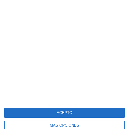
El PSOE denuncia “abandono institucional” de
la barriada Príncipe Felipe
POR
MARIBEL TENA
04/06/2026
3
CCOO exige a Servilimpce seguridad tras las
amenazas con pistola a un trabajador
POR
ISABEL JIMÉNEZ
30/05/2026
4
1
2
…
149
ACEPTO
MÁS OPCIONES