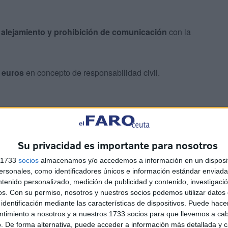
 alejamiento y prohibición de comunicación
con la
 euros
en concepto de responsabilidad civil.
Su privacidad es importante para nosotros
s 1733
socios
almacenamos y/o accedemos a información en un disposit
sonales, como identificadores únicos e información estándar enviada 
ntenido personalizado, medición de publicidad y contenido, investigaci
ental con la denunciante, fruto de la cual tuvieron tres
os.
Con su permiso, nosotros y nuestros socios podemos utilizar datos 
identificación mediante las características de dispositivos. Puede hacer
ntimiento a nosotros y a nuestros 1733 socios para que llevemos a ca
. De forma alternativa, puede acceder a información más detallada y 