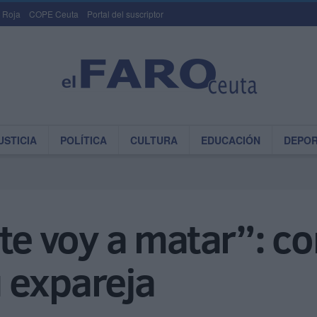
 Roja
COPE Ceuta
Portal del suscriptor
USTICIA
POLÍTICA
CULTURA
EDUCACIÓN
DEPO
 te voy a matar”: 
 expareja