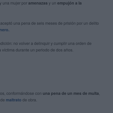
y una mujer por
amenazas
y un
empujón a la
 aceptó una pena de seis meses de prisión por un delito
nero.
ción: no volver a delinquir y cumplir una orden de
a víctima durante un periodo de dos años.
hos, conformándose con
una pena de un mes de multa
,
e de
maltrato
de obra.