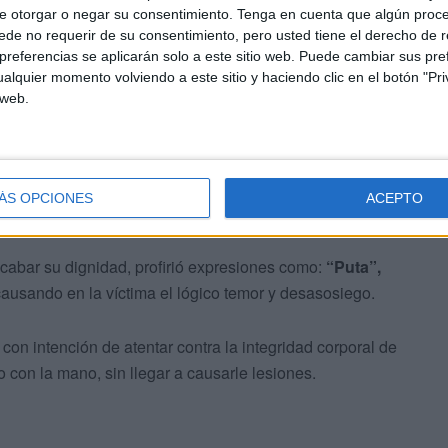
obre las 11:00 horas del día 2 de mayo del pasado año
e otorgar o negar su consentimiento.
Tenga en cuenta que algún proc
ados, situado en la calle Serrano Orive de Ceuta.
de no requerir de su consentimiento, pero usted tiene el derecho de r
referencias se aplicarán solo a este sitio web. Puede cambiar sus pref
alquier momento volviendo a este sitio y haciendo clic en el botón "Pri
 web.
ÁS OPCIONES
ACEPTO
abar su dignidad, profirió expresiones como:
“Puta”,
causando en la víctima el lógico temor y desasosiego.
con intención de atentar contra la integridad corporal de
ro con la mano, sin llegar a causarle lesiones.