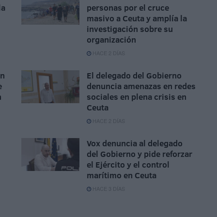
la
personas por el cruce
masivo a Ceuta y amplía la
investigación sobre su
organización
HACE 2 DÍAS
ón
El delegado del Gobierno
e
denuncia amenazas en redes
n
sociales en plena crisis en
Ceuta
HACE 2 DÍAS
Vox denuncia al delegado
del Gobierno y pide reforzar
el Ejército y el control
marítimo en Ceuta
HACE 3 DÍAS