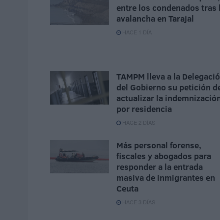
entre los condenados tras 
avalancha en Tarajal
HACE 1 DÍA
TAMPM lleva a la Delegaci
del Gobierno su petición d
actualizar la indemnizació
por residencia
HACE 2 DÍAS
Más personal forense,
fiscales y abogados para
responder a la entrada
masiva de inmigrantes en
Ceuta
HACE 3 DÍAS