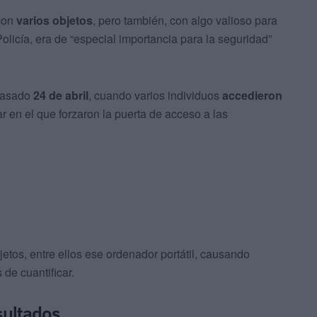
 con
varios objetos
, pero también, con algo valioso para
olicía, era de “especial importancia para la seguridad”
 pasado
24 de abril
, cuando varios individuos
accedieron
ar en el que forzaron la puerta de acceso a las
jetos, entre ellos ese ordenador portátil, causando
e cuantificar.
sultados