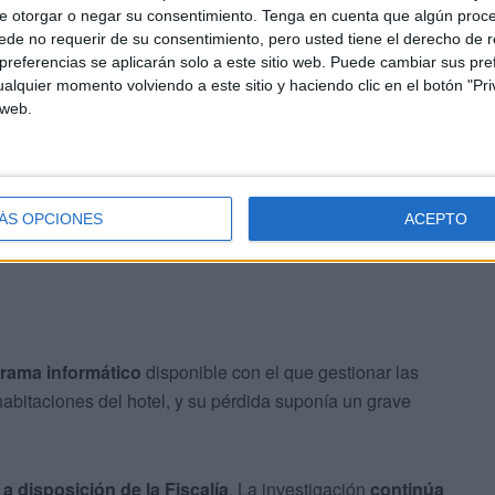
e otorgar o negar su consentimiento.
Tenga en cuenta que algún proc
de no requerir de su consentimiento, pero usted tiene el derecho de r
referencias se aplicarán solo a este sitio web. Puede cambiar sus pref
io por robo con fuerza, un agravante que lleva a que la
alquier momento volviendo a este sitio y haciendo clic en el botón "Pri
 web.
ÁS OPCIONES
ACEPTO
rama informático
disponible con el que gestionar las
abitaciones del hotel, y su pérdida suponía un grave
a disposición de la Fiscalía
. La investigación
continúa