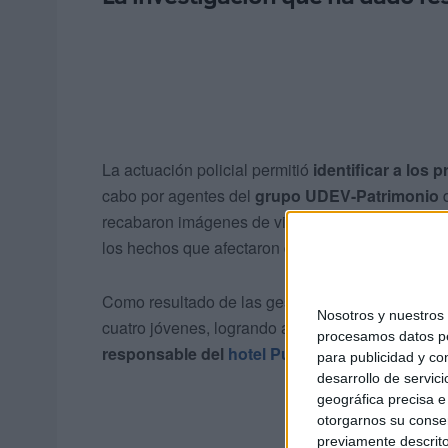
La actuación policial permitió
identificar a los
cabo por agentes del
grupo UDEV-Patrimonio
d
recabaron imágenes de videovigilancia, testimoni
los hechos que afectaron directamente a este hot
Como resultado de las gestiones practicadas, los
Nosotros y nuestro
cuatro jóvenes, logrando además recuperar el ord
procesamos datos per
responsable del
hotel Puerta de África.
para publicidad y co
desarrollo de servici
geográfica precisa e 
otorgarnos su conse
previamente descrito