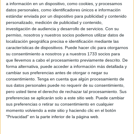
de conferencias que estarán abiertas para todos los
a información en un dispositivo, como cookies, y procesamos
interesados.
datos personales, como identificadores únicos e información
estándar enviada por un dispositivo para publicidad y contenido
Las instalaciones de la
Universidad
de Granada contarán
personalizado, medición de publicidad y contenido,
investigación de audiencia y desarrollo de servicios.
Con su
esta tarde con la presencia del filósofo Manuel Reyes
permiso, nosotros y nuestros socios podemos utilizar datos de
Mate, quien actualmente es profesor de investigación en el
localización geográfica precisa e identificación mediante las
Instituto de Filosofía (CSIC). Además, en 2009 recibió el
características de dispositivos. Puede hacer clic para otorgarnos
Premio Nacional de Ensayo por su libro ‘La herencia del
su consentimiento a nosotros y a nuestros 1733 socios para
que llevemos a cabo el procesamiento previamente descrito. De
olvido’.
forma alternativa, puede acceder a información más detallada y
cambiar sus preferencias antes de otorgar o negar su
–¿Corren buenos tiempos para la filosofía?
consentimiento.
Tenga en cuenta que algún procesamiento de
sus datos personales puede no requerir de su consentimiento,
–No. Se ve que en los programas educativos esta
pero usted tiene el derecho de rechazar tal procesamiento. Sus
asignatura va decreciendo su papel porque hay un interés
preferencias se aplicarán solo a este sitio web. Puede cambiar
creciente por los saberes más técnicos y científicos. Esta
sus preferencias o retirar su consentimiento en cualquier
es una sociedad de la prisa, la inmediatez y la filosofía
momento volviendo a este sitio y haciendo clic en el botón
necesita su tiempo ya que su reflexión así lo exige.
"Privacidad" en la parte inferior de la página web.
–Con todos los problemas que hemos vivido: una