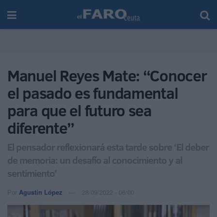
Manuel Reyes Mate: “Conocer
el pasado es fundamental
para que el futuro sea
diferente”
El pensador reflexionará esta tarde sobre ‘El deber
de memoria: un desafío al conocimiento y al
sentimiento’
Por
Agustín López
28/09/2022 - 06:00