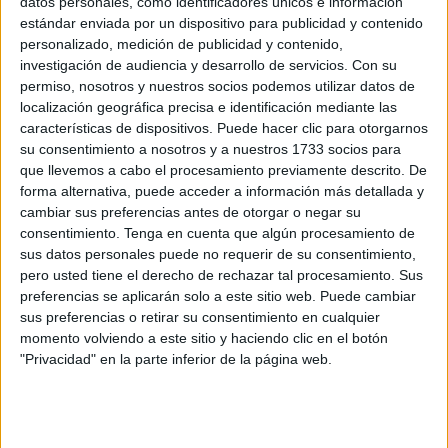
datos personales, como identificadores únicos e información
estándar enviada por un dispositivo para publicidad y contenido
Carlos Echeverría, profesor en la UNED: “El
personalizado, medición de publicidad y contenido,
riesgo con Ceuta y Melilla no es Marruecos”
investigación de audiencia y desarrollo de servicios.
Con su
POR
ISABEL JIMÉNEZ
28/04/2026
5
permiso, nosotros y nuestros socios podemos utilizar datos de
localización geográfica precisa e identificación mediante las
El secretario de Estado de Justicia visitará
características de dispositivos. Puede hacer clic para otorgarnos
Ceuta en las XV Jornadas Jurídicas
su consentimiento a nosotros y a nuestros 1733 socios para
POR
ISABEL JIMÉNEZ
28/04/2026
0
que llevemos a cabo el procesamiento previamente descrito. De
forma alternativa, puede acceder a información más detallada y
Una mesa redonda para dar voz a la
cambiar sus preferencias antes de otorgar o negar su
desigualdad en el deporte
consentimiento.
Tenga en cuenta que algún procesamiento de
POR
MARÍA VALVERDE
20/04/2026
0
sus datos personales puede no requerir de su consentimiento,
pero usted tiene el derecho de rechazar tal procesamiento. Sus
A debate las desigualdades en el deporte en
preferencias se aplicarán solo a este sitio web. Puede cambiar
la UNED
sus preferencias o retirar su consentimiento en cualquier
POR
MARÍA VALVERDE
20/04/2026
3
momento volviendo a este sitio y haciendo clic en el botón
"Privacidad" en la parte inferior de la página web.
El “hito” del desembarco de Alhucemas y sus
repercusiones llegan a la UNED
POR
MARÍA VALVERDE
15/04/2026
5