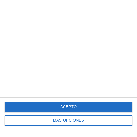
La apuesta por la paz de Primo de Rivera para
consolidar su dictadura
POR
MARÍA VALVERDE
15/04/2026
2
1
2
…
22
ACEPTO
MÁS OPCIONES