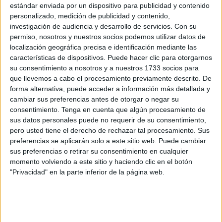
estándar enviada por un dispositivo para publicidad y contenido
Tecnología
de la
Universidad de Granada (UGR)
.
personalizado, medición de publicidad y contenido,
investigación de audiencia y desarrollo de servicios.
Con su
La ceremonia, que comenzó sobre las 20:00 horas, fue
permiso, nosotros y nuestros socios podemos utilizar datos de
diseñada para reconocer el talento de los estudiantes y
localización geográfica precisa e identificación mediante las
compartir las anécdotas vividas durante un trayecto
características de dispositivos. Puede hacer clic para otorgarnos
formativo que ahora da paso a nuevos retos profesionales.
su consentimiento a nosotros y a nuestros 1733 socios para
que llevemos a cabo el procesamiento previamente descrito. De
Eugenia Rodríguez López, secretaria y docente de la
forma alternativa, puede acceder a información más detallada y
cambiar sus preferencias antes de otorgar o negar su
Facultad,
fue la encargada de abrir el evento y dar la
consentimiento.
Tenga en cuenta que algún procesamiento de
bienvenida a los asistentes, presentando a las autoridades
sus datos personales puede no requerir de su consentimiento,
que arroparon a los graduados en este momento decisivo
pero usted tiene el derecho de rechazar tal procesamiento. Sus
de sus carreras.
preferencias se aplicarán solo a este sitio web. Puede cambiar
sus preferencias o retirar su consentimiento en cualquier
momento volviendo a este sitio y haciendo clic en el botón
"Privacidad" en la parte inferior de la página web.