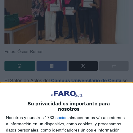
Fotos: Óscar Román
El Salón de Actos del
Campus Universitario de Ceuta
se
ha vestido de gala este viernes para celebrar uno de los
eventos más significativos del calendario académico: la
Su privacidad es importante para
Gala de Posgrado 2026
.
nosotros
Este
acto
representa la culminación del intenso trabajo
Nosotros y nuestros 1733
socios
almacenamos y/o accedemos
realizado por el alumnado de los diversos másteres que se
a información en un dispositivo, como cookies, y procesamos
datos personales, como identificadores únicos e información
imparten en la
Facultad de Educación, Economía y