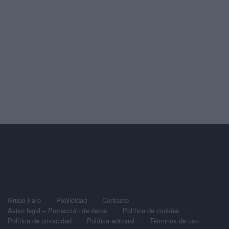
Grupo Faro
Publicidad
Contacto
Aviso legal – Protección de datos
Política de cookies
Política de privacidad
Política editorial
Términos de uso