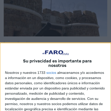
Imagen de archivo
Su privacidad es importante para
nosotros
El Museo Histórico Militar
El Desnarigado
anuncia la
apertura nocturna extraordinaria de sus instalaciones en
Nosotros y nuestros 1733
socios
almacenamos y/o accedemos
a información en un dispositivo, como cookies, y procesamos
Ceuta para este próximo viernes
5 de junio
, en una
datos personales, como identificadores únicos e información
iniciativa que se enmarca dentro de las actividades
estándar enviada por un dispositivo para publicidad y contenido
culturales del pasado
Día de las Fuerzas Armadas
.
personalizado, medición de publicidad y contenido,
investigación de audiencia y desarrollo de servicios.
Con su
Esta iniciativa tiene como objetivo “promover la cultura de
permiso, nosotros y nuestros socios podemos utilizar datos de
defensa, fomentar el conocimiento de la historia de
localización geográfica precisa e identificación mediante las