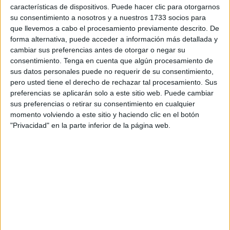
características de dispositivos. Puede hacer clic para otorgarnos
España – con especial atención al pasado de Ceuta y al
su consentimiento a nosotros y a nuestros 1733 socios para
antiguo Protectorado español en Marruecos- y contribuir a
que llevemos a cabo el procesamiento previamente descrito. De
realzar el prestigio y la proyección social, referente
forma alternativa, puede acceder a información más detallada y
nacional en su ámbito”.
cambiar sus preferencias antes de otorgar o negar su
consentimiento.
Tenga en cuenta que algún procesamiento de
sus datos personales puede no requerir de su consentimiento,
Horario de apertura y reserva previa
pero usted tiene el derecho de rechazar tal procesamiento. Sus
preferencias se aplicarán solo a este sitio web. Puede cambiar
Los asistentes a este
enclave histórico
y cultural podrán
sus preferencias o retirar su consentimiento en cualquier
disfrutar de una
visita guiada a las 20:15h
y a las
21:30
momento volviendo a este sitio y haciendo clic en el botón
"Privacidad" en la parte inferior de la página web.
horas.
Para asistir a esta velada, los interesados deberán
reservar previamente hasta completar aforo a través del
número de
teléfono 956 50 20 54
o a través del correo
electrónico
MUSEO_MILITAR_DE_CEUTA_mde.es.
La entrada será gratuita, promoviendo así que los
ciudadanos y visitantes de la ciudad disfruten de una
experiencia cultural única.