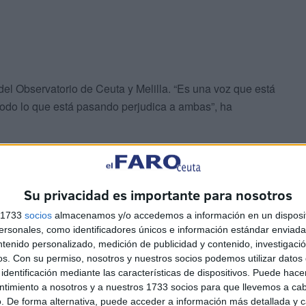
del Observatorio de Ceuta y Melilla. “Es una voz que está
“Todo lo que está pasando perjudica a ambas”, ha
cial
y que no funcione. Antes cuando iba a Marruecos, al
descansar”, ha destacado en relación a las esperas en la
Su privacidad es importante para nosotros
aba antes en la zona.
s 1733
socios
almacenamos y/o accedemos a información en un disposit
sonales, como identificadores únicos e información estándar enviada 
s en toda el área que antes era del Protectorado. Las
ntenido personalizado, medición de publicidad y contenido, investigaci
beneficio”, ha manifestado.
os.
Con su permiso, nosotros y nuestros socios podemos utilizar datos 
identificación mediante las características de dispositivos. Puede hacer
ntimiento a nosotros y a nuestros 1733 socios para que llevemos a ca
. De forma alternativa, puede acceder a información más detallada y 