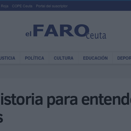
 Roja
COPE Ceuta
Portal del suscriptor
USTICIA
POLÍTICA
CULTURA
EDUCACIÓN
DEPO
istoria para entend
s