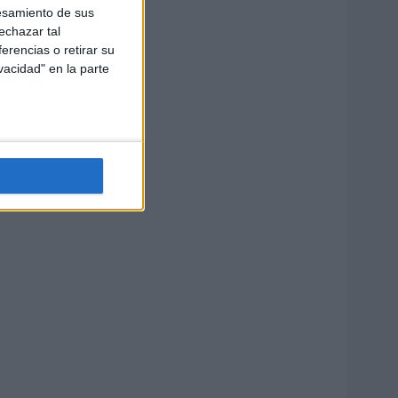
esamiento de sus
echazar tal
erencias o retirar su
vacidad" en la parte