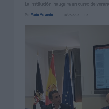
La institución inaugura un curso de vera
Por
María Valverde
30/06/2025 - 18:51