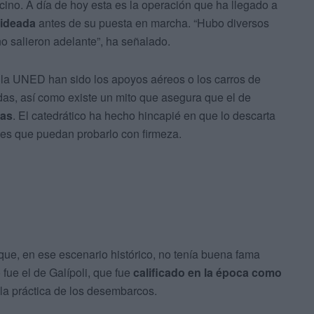
ecino. A día de hoy esta es la operación que ha llegado a
 ideada
antes de su puesta en marcha. “Hubo diversos
o salieron adelante”, ha señalado.
e la UNED han sido los apoyos aéreos o los carros de
das, así como existe un mito que asegura que el de
mas
. El catedrático ha hecho hincapié en que lo descarta
es que puedan probarlo con firmeza.
 que, en ese escenario histórico, no tenía buena fama
fue el de Galípoli, que fue
calificado en la época como
 la práctica de los desembarcos.