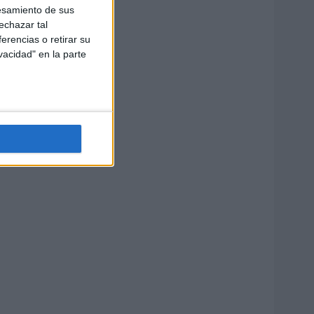
esamiento de sus
echazar tal
erencias o retirar su
vacidad" en la parte