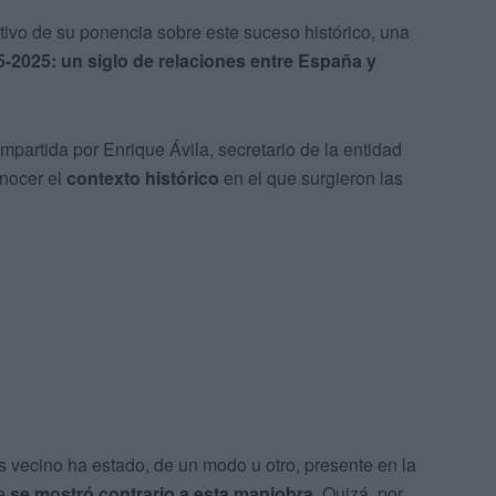
ivo de su ponencia sobre este suceso histórico, una
-2025: un siglo de relaciones entre España y
mpartida por Enrique Ávila, secretario de la entidad
onocer el
contexto histórico
en el que surgieron las
s vecino ha estado, de un modo u otro, presente en la
ue
se mostró contrario a esta maniobra
. Quizá, por