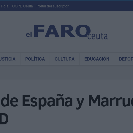
 Roja
COPE Ceuta
Portal del suscriptor
USTICIA
POLÍTICA
CULTURA
EDUCACIÓN
DEPO
 de España y Marru
ED