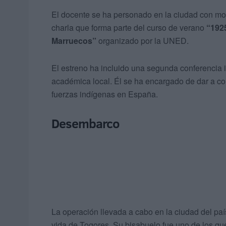
El docente se ha personado en la ciudad con mot
charla que forma parte del curso de verano
“1925
Marruecos”
organizado por la UNED.
El estreno ha incluido una segunda conferencia i
académica local. Él se ha encargado de dar a c
fuerzas indígenas en España.
Desembarco
La operación llevada a cabo en la ciudad del paí
vida de Togores. Su bisabuelo fue uno de los q