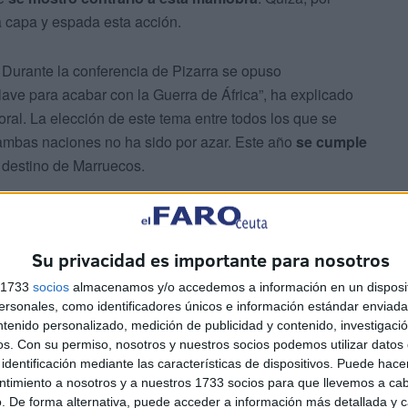
 a capa y espada esta acción.
. Durante la conferencia de Pizarra se opuso
lave para acabar con la Guerra de África”, ha explicado
ral. La elección de este tema entre todos los que se
 ambas naciones no ha sido por azar. Este año
se cumple
 destino de Marruecos.
uel septiembre de 1925 fue un ejemplo de los grandes
 ha desarrollado en el salón de actos de la UNED, ha
Su privacidad es importante para nosotros
laborado desde la universidad de la que procede el
dido una serie de datos relacionados con el hecho.
s 1733
socios
almacenamos y/o accedemos a información en un disposit
sonales, como identificadores únicos e información estándar enviada 
ntenido personalizado, medición de publicidad y contenido, investigaci
os.
Con su permiso, nosotros y nuestros socios podemos utilizar datos 
identificación mediante las características de dispositivos. Puede hacer
ntimiento a nosotros y a nuestros 1733 socios para que llevemos a ca
. De forma alternativa, puede acceder a información más detallada y 