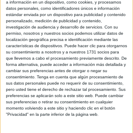
destinado en Ceuta, ha ratificado la
condena
de 20
a información en un dispositivo, como cookies, y procesamos
datos personales, como identificadores únicos e información
meses de prisión
impuesta a un
militar
destinado en
estándar enviada por un dispositivo para publicidad y contenido
Melilla
por trasladar su residencia a
Marruecos
sin
personalizado, medición de publicidad y contenido,
comunicarlo a sus superiores ni contar con la autorización
investigación de audiencia y desarrollo de servicios.
Con su
necesaria.
permiso, nosotros y nuestros socios podemos utilizar datos de
localización geográfica precisa e identificación mediante las
La sentencia, que ya es firme, rechaza el
recurso de
características de dispositivos. Puede hacer clic para otorgarnos
su consentimiento a nosotros y a nuestros 1731 socios para
casación
presentado por la defensa y ratifica los hechos
que llevemos a cabo el procesamiento previamente descrito. De
considerados probados por la
jurisdicción militar
.
forma alternativa, puede acceder a información más detallada y
cambiar sus preferencias antes de otorgar o negar su
Según recoge
Infobae
, el militar había obtenido
consentimiento.
Tenga en cuenta que algún procesamiento de
autorización para permanecer en
Melilla
mientras se
sus datos personales puede no requerir de su consentimiento,
recuperaba de diversos problemas de salud. Durante ese
pero usted tiene el derecho de rechazar tal procesamiento. Sus
preferencias se aplicarán solo a este sitio web. Puede cambiar
periodo de
convalecencia
debía mantener informada a su
sus preferencias o retirar su consentimiento en cualquier
unidad de la evolución de su estado mediante la remisión
momento volviendo a este sitio y haciendo clic en el botón
periódica de la
documentación médica
correspondiente.
"Privacidad" en la parte inferior de la página web.
Pérdida de contacto con la unidad