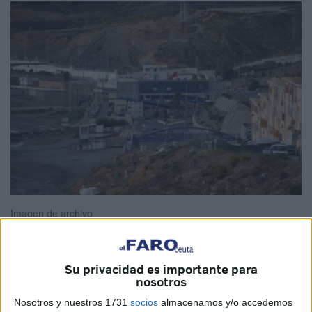
Imagen de archivo
Su privacidad es importante para
nosotros
La
Sala de lo Militar del Tribunal Supremo
, que hace
unos días confirmaba también una condena a un soldado
Nosotros y nuestros 1731
socios
almacenamos y/o accedemos