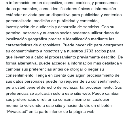
a información en un dispositivo, como cookies, y procesamos
datos personales, como identificadores únicos e información
En 2025
, en ese mismo periodo del año
, fueron 704
los
estándar enviada por un dispositivo para publicidad y contenido
inmigrantes llegados a Ceuta por esta vía. En el diferencial
personalizado, medición de publicidad y contenido,
global que publica el
Ministerio del Interior
en su balance
investigación de audiencia y desarrollo de servicios.
Con su
notificado este lunes, hay
1.577 entradas de inmigrantes
permiso, nosotros y nuestros socios podemos utilizar datos de
localización geográfica precisa e identificación mediante las
más
en la comparativa entre un año y otro, es decir, un
características de dispositivos. Puede hacer clic para otorgarnos
aumento del 224%.
su consentimiento a nosotros y a nuestros 1733 socios para
que llevemos a cabo el procesamiento previamente descrito. De
A pesar de que la cifra es llamativa, la situación en el
forma alternativa, puede acceder a información más detallada y
ámbito migratorio se está normalizando, ya que
en los
cambiar sus preferencias antes de otorgar o negar su
últimos 15 días
se ha registrado la entrada de
94
consentimiento.
Tenga en cuenta que algún procesamiento de
sus datos personales puede no requerir de su consentimiento,
inmigrantes
, nada que ver con los picos de 300 que se
pero usted tiene el derecho de rechazar tal procesamiento. Sus
habían ido registrando en los últimos meses.
preferencias se aplicarán solo a este sitio web. Puede cambiar
sus preferencias o retirar su consentimiento en cualquier
Las vías de entrada que más se
momento volviendo a este sitio y haciendo clic en el botón
"Privacidad" en la parte inferior de la página web.
repiten en Ceuta