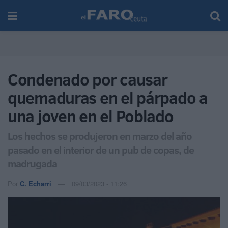
Condenado por causar
quemaduras en el párpado a
una joven en el Poblado
Los hechos se produjeron en marzo del año
pasado en el interior de un pub de copas, de
madrugada
Por
C. Echarri
09/03/2023 - 11:26