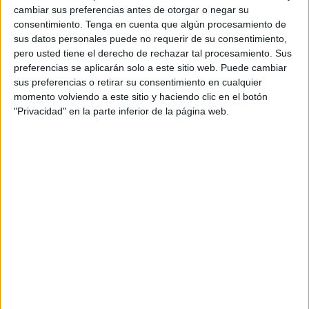
cambiar sus preferencias antes de otorgar o negar su
encontraba en este lugar.
consentimiento.
Tenga en cuenta que algún procesamiento de
sus datos personales puede no requerir de su consentimiento,
Antes de la celebración de la vista que se había señalado
pero usted tiene el derecho de rechazar tal procesamiento. Sus
para este jueves, ha habido un acuerdo extrajudicial entre
preferencias se aplicarán solo a este sitio web. Puede cambiar
las partes que ha llevado a que la denunciante se haya
sus preferencias o retirar su consentimiento en cualquier
momento volviendo a este sitio y haciendo clic en el botón
conformado con el abono de 1.000 euros en concepto de
"Privacidad" en la parte inferior de la página web.
responsabilidad civil en compensación por las lesiones
sufridas.
Antes del dictado de la sentencia in voce se ha constatado
que el implicado en estos hechos había ingresado ese
montante económico en la cuenta bancaria de la mujer a
través de pago por transferencia, presentándose dichas
verificaciones.
El magistrado del Penal 2 ha condenado al llamado A.A.F.
a una pena de 45 días de multa con una cuota diaria de 6
euros por ser criminalmente responsable de un delito de