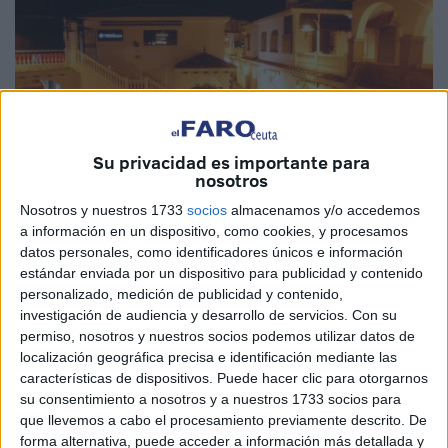
Su privacidad es importante para
nosotros
Nosotros y nuestros 1733
socios
almacenamos y/o accedemos
a información en un dispositivo, como cookies, y procesamos
Imagen de archivo
datos personales, como identificadores únicos e información
estándar enviada por un dispositivo para publicidad y contenido
personalizado, medición de publicidad y contenido,
investigación de audiencia y desarrollo de servicios.
Con su
permiso, nosotros y nuestros socios podemos utilizar datos de
El titular del
Juzgado de lo Penal número 2
de Ceuta ha
localización geográfica precisa e identificación mediante las
condenado a un vecino de la ciudad por un delito de
características de dispositivos. Puede hacer clic para otorgarnos
lesiones, después de haber reconocido que estando de
su consentimiento a nosotros y a nuestros 1733 socios para
madrugada en un pub del
Poblado Marinero
le quemó
que llevemos a cabo el procesamiento previamente descrito. De
forma alternativa, puede acceder a información más detallada y
con un cigarrillo en el párpado a una joven que se