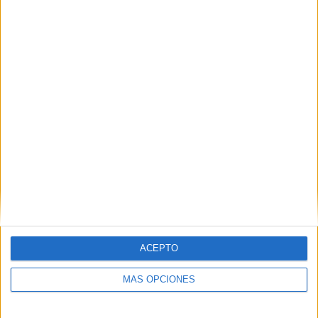
Adiós a las farolas oxidadas, a licitación el
alumbrado en el Poblado Marinero
POR
DIEGO NARANJO
28/09/2025
2
1
2
…
19
ACEPTO
MÁS OPCIONES