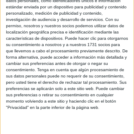
datos personales, como identificadores únicos e información
estándar enviada por un dispositivo para publicidad y contenido
Condenado un joven por agredir con una
personalizado, medición de publicidad y contenido,
botella a otro en un pub del Poblado Marinero
investigación de audiencia y desarrollo de servicios.
Con su
POR
DIEGO NARANJO
22/01/2026
2
permiso, nosotros y nuestros socios podemos utilizar datos de
localización geográfica precisa e identificación mediante las
La Policía Local detiene a un argelino del CETI
características de dispositivos. Puede hacer clic para otorgarnos
por acosar a dos menores
su consentimiento a nosotros y a nuestros 1731 socios para
POR
CARMEN ECHARRI
12/11/2025
15
que llevemos a cabo el procesamiento previamente descrito. De
forma alternativa, puede acceder a información más detallada y
Condenado por agresión sexual a una joven
cambiar sus preferencias antes de otorgar o negar su
en un pub del Poblado Marinero
consentimiento.
Tenga en cuenta que algún procesamiento de
POR
DIEGO NARANJO
16/10/2025
0
sus datos personales puede no requerir de su consentimiento,
pero usted tiene el derecho de rechazar tal procesamiento. Sus
Ecos abre el curso de oposiciones en Ceuta
preferencias se aplicarán solo a este sitio web. Puede cambiar
con una oferta sin precedentes
sus preferencias o retirar su consentimiento en cualquier
POR
PALOMA ABAD
06/10/2025
0
momento volviendo a este sitio y haciendo clic en el botón
"Privacidad" en la parte inferior de la página web.
Gaitán defiende la actuación policial tras las
críticas de Vox por el Poblado Marinero
POR
DIEGO NARANJO
30/09/2025
1