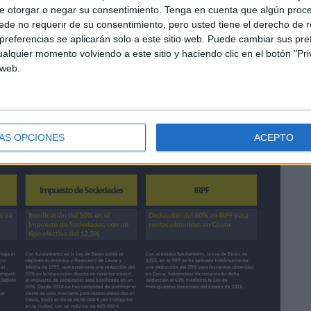
to significativo en el empleo local, donde cerca del 5%
e otorgar o negar su consentimiento.
Tenga en cuenta que algún proc
amente de esta industria.
de no requerir de su consentimiento, pero usted tiene el derecho de r
referencias se aplicarán solo a este sitio web. Puede cambiar sus pref
alquier momento volviendo a este sitio y haciendo clic en el botón "Pri
 web.
ÁS OPCIONES
ACEPTO