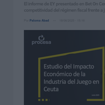
El informe de EY presentado en Bet On Ceut
competitividad del régimen fiscal frente a
Por
Paloma Abad
18/06/2025 - 15:16