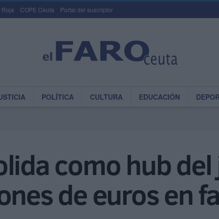
 Roja
COPE Ceuta
Portal del suscriptor
USTICIA
POLÍTICA
CULTURA
EDUCACIÓN
DEPO
lida como hub del 
ones de euros en f