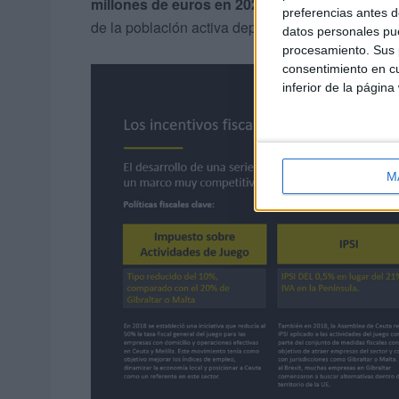
millones de euros en 2024
, además de un impac
preferencias antes d
de la población activa depende directa o indirect
datos personales pue
procesamiento. Sus p
consentimiento en cu
inferior de la página
M