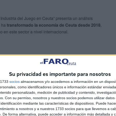
Industria del Juego en Ceuta” presenta un análisis
e ha
transformado la economía de Ceuta desde 2018
,
 en este sector a nivel internacional.
Su privacidad es importante para nosotros
nto sostenido del Producto Interior Bruto (PIB) local
,
s 1733
socios
almacenamos y/o accedemos a información en un disposit
lecimiento de más de 30 operadores de juego online
sonales, como identificadores únicos e información estándar enviada 
plementación de políticas fiscales específicas que han
ntenido personalizado, medición de publicidad y contenido, investigaci
os.
Con su permiso, nosotros y nuestros socios podemos utilizar datos 
identificación mediante las características de dispositivos. Puede hacer
ntimiento a nosotros y a nuestros 1733 socios para que llevemos a ca
e en la facturación sectorial, que alcanzó los
7.500
. De forma alternativa, puede acceder a información más detallada y 