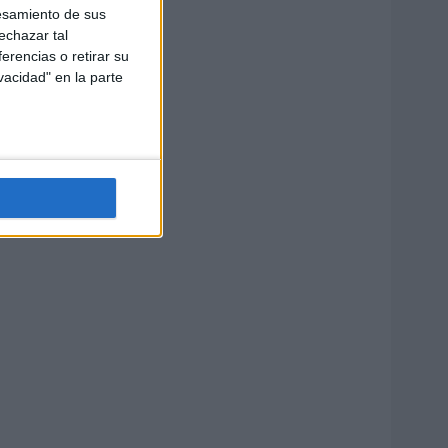
esamiento de sus
echazar tal
erencias o retirar su
vacidad" en la parte