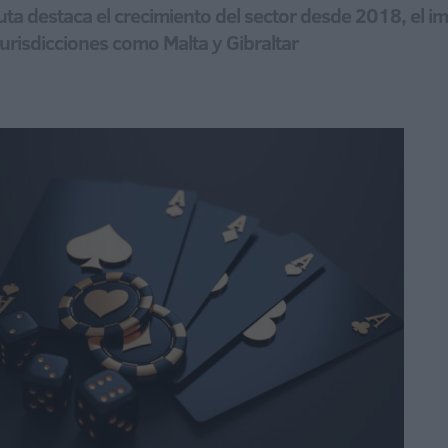
a destaca el crecimiento del sector desde 2018, el imp
 jurisdicciones como Malta y Gibraltar