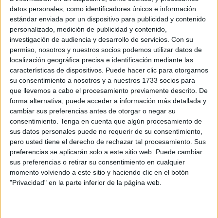
POR
ISABEL JIMÉNEZ
03/08/2026
1
datos personales, como identificadores únicos e información
estándar enviada por un dispositivo para publicidad y contenido
La CECE pide prudencia para abrir comercios
personalizado, medición de publicidad y contenido,
hasta que llegue la normalidad tras la entrada
investigación de audiencia y desarrollo de servicios.
Con su
masiva
permiso, nosotros y nuestros socios podemos utilizar datos de
POR
ISABEL JIMÉNEZ
01/08/2026
0
localización geográfica precisa e identificación mediante las
características de dispositivos. Puede hacer clic para otorgarnos
El Pleno de la Cámara de Comercio exige
su consentimiento a nosotros y a nuestros 1733 socios para
medidas estatales urgentes tras la crisis
que llevemos a cabo el procesamiento previamente descrito. De
fronteriza
forma alternativa, puede acceder a información más detallada y
POR
ISABEL JIMÉNEZ
31/07/2026
0
cambiar sus preferencias antes de otorgar o negar su
consentimiento.
Tenga en cuenta que algún procesamiento de
La CECE pide mantener cerrados los
sus datos personales puede no requerir de su consentimiento,
comercios hasta que se garantice la
pero usted tiene el derecho de rechazar tal procesamiento. Sus
seguridad en Ceuta
preferencias se aplicarán solo a este sitio web. Puede cambiar
POR
ISABEL JIMÉNEZ
31/07/2026
1
sus preferencias o retirar su consentimiento en cualquier
momento volviendo a este sitio y haciendo clic en el botón
Moeve y Naturgy duplican el ahorro en los
"Privacidad" en la parte inferior de la página web.
repostajes de este verano
POR
MAYTE SOLÁN
29/07/2026
0