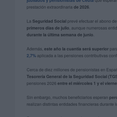
jubilados y pensionistas de Ceuta
que espera
prestación extraordinaria
de 2026
.
La
Seguridad Social
prevé efectuar el abono de
primeros días de julio
, aunque numerosas enti
durante la última semana de junio
.
Además,
este año la cuantía será superior
para
2,7%
aplicada a las pensiones contributivas con
Cerca de diez millones de pensionistas en Esp
Tesorería General de la Seguridad Social (TG
pensiones 2026
entre el miércoles 1 y el vierne
Sin embargo, muchos beneficiarios esperan
perc
realizan distintas entidades financieras durante 