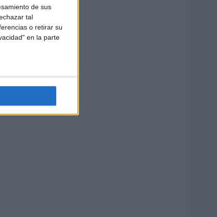
esamiento de sus
echazar tal
erencias o retirar su
vacidad" en la parte