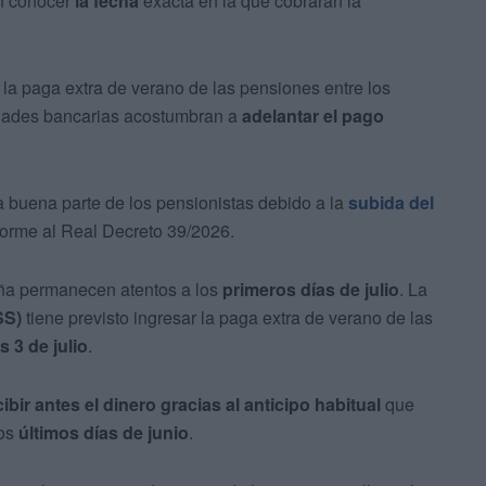
n conocer
la fecha
exacta en la que cobrarán la
 la paga extra de verano de las pensiones entre los
dades bancarias acostumbran a
adelantar el pago
 buena parte de los pensionistas debido a la
subida del
forme al Real Decreto 39/2026.
aña permanecen atentos a los
primeros días de julio
. La
SS)
tiene previsto ingresar la paga extra de verano de las
s 3 de julio
.
ibir antes el dinero gracias al anticipo habitual
que
los
últimos días de junio
.