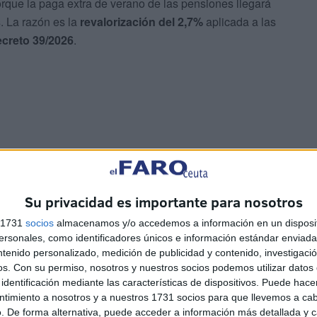
orque la paga extra de verano de las pensiones llegará
s
. La razón es la
revalorización del 2,7%
aplicada a las
creto 39/2026
.
inaria de verano
Su privacidad es importante para nosotros
 Social establece que
el sistema público contempla 14
y dos extraordinarias
. La normativa indica que estas
s 1731
socios
almacenamos y/o accedemos a información en un disposit
sonales, como identificadores únicos e información estándar enviada 
mbre
. No se consideran un complemento añadido al
ntenido personalizado, medición de publicidad y contenido, investigaci
l de la pensión.
os.
Con su permiso, nosotros y nuestros socios podemos utilizar datos 
identificación mediante las características de dispositivos. Puede hacer
paga extra de verano de las pensiones equivale, con
ntimiento a nosotros y a nuestros 1731 socios para que llevemos a ca
. De forma alternativa, puede acceder a información más detallada y 
.
La particularidad reside en que este abono se realiza a