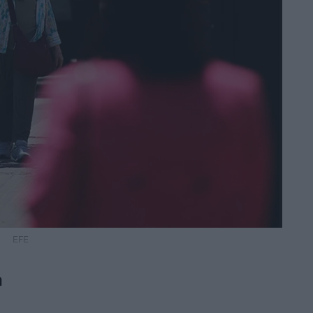
EFE
a