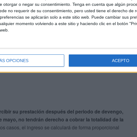
e otorgar o negar su consentimiento.
Tenga en cuenta que algún proc
ias deben recibir previamente la transferencia enviada
de no requerir de su consentimiento, pero usted tiene el derecho de r
 de julio.
referencias se aplicarán solo a este sitio web. Puede cambiar sus pref
alquier momento volviendo a este sitio y haciendo clic en el botón "Pri
 web.
a que millones de jubilados cobren esta prestación
mpleta
ÁS OPCIONES
ACEPTO
cibir su prestación después del periodo de devengo,
e mayo, no tendrán derecho a cobrar la totalidad de la
os casos, el ingreso se calculará de forma proporcional