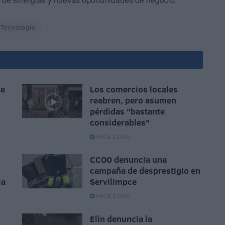
Tecnología
ce
Los comercios locales
reabren, pero asumen
pérdidas "bastante
considerables"
HACE 2 DÍAS
CCOO denuncia una
campaña de desprestigio en
ia
Servilimpce
HACE 3 DÍAS
Elín denuncia la