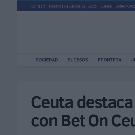
Contacto
Horarios de Barcos by Kikoto
Vuelos
Sorteo Cruz
SOCIEDAD
SUCESOS
FRONTERA
J
Ceuta destaca 
con Bet On Ce