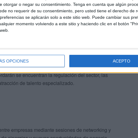
na visita guiada a bordo del barco turístico
Desnarigado
,
e otorgar o negar su consentimiento.
Tenga en cuenta que algún proc
de no requerir de su consentimiento, pero usted tiene el derecho de r
Posteriormente, los asistentes participarán en un cóctel de
referencias se aplicarán solo a este sitio web. Puede cambiar sus pref
áneo
, con actuaciones en directo, gastronomía local y un
alquier momento volviendo a este sitio y haciendo clic en el botón "Pri
as a la
Asociación Acmuma
.
 web.
arrollo empresarial
en de Ceuta como un entorno ideal para invertir,
ÁS OPCIONES
ACEPTO
omo el
juego online
, la tecnología financiera y las
darán se encuentran la regulación del sector, las
atracción de talento especializado.
 entre empresas mediante sesiones de networking y
n de sinergias y nuevas oportunidades de negocio.