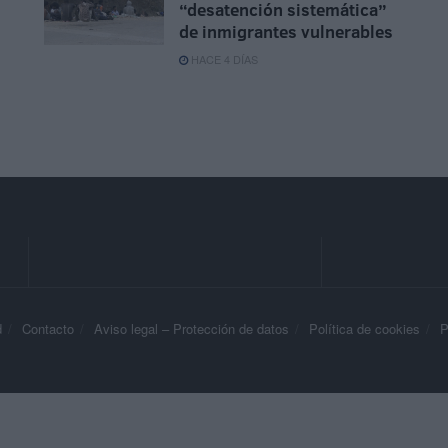
“desatención sistemática”
de inmigrantes vulnerables
HACE 4 DÍAS
d
Contacto
Aviso legal – Protección de datos
Política de cookies
P