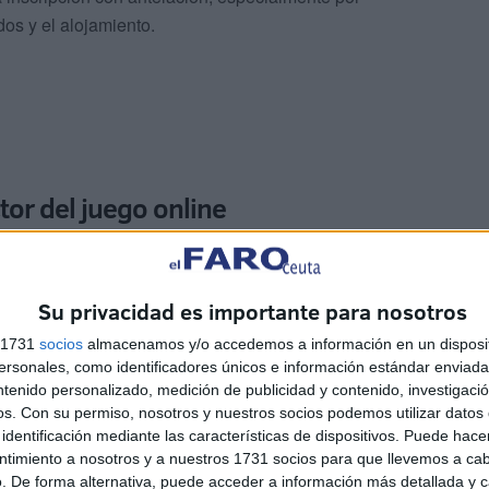
dos y el alojamiento.
tor del juego online
 el
Teatro Auditorio del Revellín
, donde se darán cita
es de empresas tecnológicas para abordar los desafíos y
Su privacidad es importante para nosotros
ón. En su edición anterior, Bet On Ceuta reunió a más de
se espera superar esa cifra.
s 1731
socios
almacenamos y/o accedemos a información en un disposit
sonales, como identificadores únicos e información estándar enviada 
ntenido personalizado, medición de publicidad y contenido, investigaci
os.
Con su permiso, nosotros y nuestros socios podemos utilizar datos 
identificación mediante las características de dispositivos. Puede hacer
ntimiento a nosotros y a nuestros 1731 socios para que llevemos a ca
. De forma alternativa, puede acceder a información más detallada y 