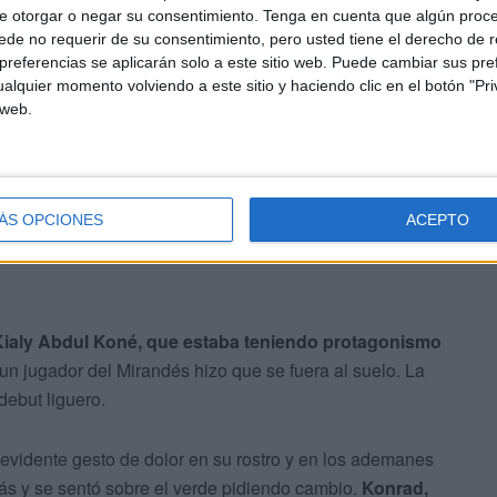
curso.
e otorgar o negar su consentimiento.
Tenga en cuenta que algún proc
de no requerir de su consentimiento, pero usted tiene el derecho de r
referencias se aplicarán solo a este sitio web. Puede cambiar sus pref
oco ser un peligro inminente
. Balones en largo que
alquier momento volviendo a este sitio y haciendo clic en el botón "Pri
ille Vallejo no tuviera ni que arquear una ceja.
 web.
a replegarse a los del Ceuta en algunos momentos.
Juan mantenía a raya el resultado sin tampoco recibir en
ÁS OPCIONES
ACEPTO
Kialy Abdul Koné, que estaba teniendo protagonismo
un jugador del Mirandés hizo que se fuera al suelo. La
debut liguero.
 evidente gesto de dolor en su rostro y en los ademanes
s y se sentó sobre el verde pidiendo cambio.
Konrad,