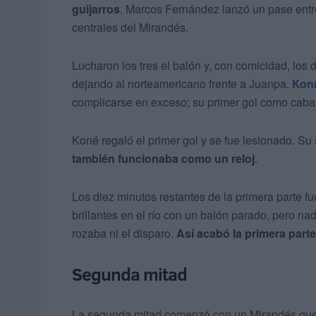
guijarros
. Marcos Fernández lanzó un pase entre
centrales del Mirandés.
Lucharon los tres el balón y, con comicidad, los 
dejando al norteamericano frente a Juanpa.
Kon
complicarse en exceso; su primer gol como caba
Koné regaló el primer gol y se fue lesionado. Su
también funcionaba como un reloj
.
Los diez minutos restantes de la primera parte f
brillantes en el río con un balón parado, pero na
rozaba ni el disparo.
Así acabó la primera parte
Segunda mitad
La segunda mitad comenzó con un Mirandés que q