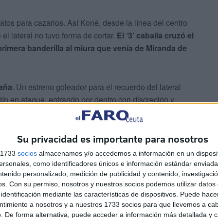
tos para cazarlos. Así Koné, desde la línea del centro
el lateral no tuvo forma de cortar.
El ‘3’ caballa cruzó el
 primera banderilla al miura que venía de Miranda de
paña
. Un estreno goleador para el recuerdo del lateral
n en ataque, entrando por dentro con discreción y
 el gol.
Su privacidad es importante para nosotros
s 1733
socios
almacenamos y/o accedemos a información en un disposit
sonales, como identificadores únicos e información estándar enviada 
ntenido personalizado, medición de publicidad y contenido, investigaci
os.
Con su permiso, nosotros y nuestros socios podemos utilizar datos 
identificación mediante las características de dispositivos. Puede hacer
or en el marcador y en el juego sin tan poco
ntimiento a nosotros y a nuestros 1733 socios para que llevemos a ca
uscaba sentirse cómodo pero atendiendo a la cabeza,
. De forma alternativa, puede acceder a información más detallada y 