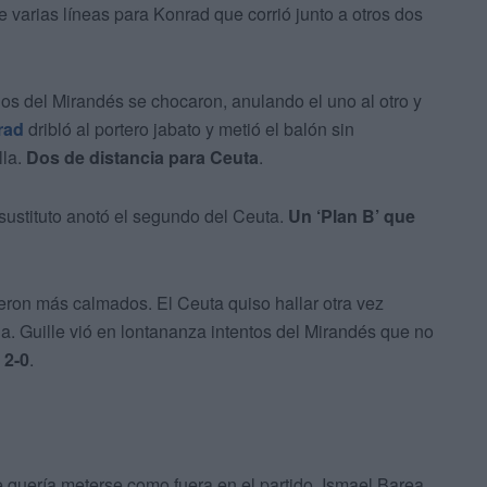
 varias líneas para Konrad que corrió junto a otros dos
dos del Mirandés se chocaron, anulando el uno al otro y
rad
dribló al portero jabato y metió el balón sin
lla.
Dos de distancia para Ceuta
.
 sustituto anotó el segundo del Ceuta.
Un ‘Plan B’ que
ueron más calmados. El Ceuta quiso hallar otra vez
da. Guille vió en lontananza intentos del Mirandés que no
 2-0
.
uería meterse como fuera en el partido. Ismael Barea