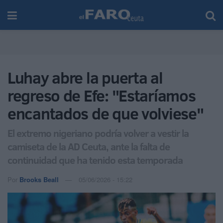
Luhay abre la puerta al
regreso de Efe: "Estaríamos
encantados de que volviese"
El extremo nigeriano podría volver a vestir la
camiseta de la AD Ceuta, ante la falta de
continuidad que ha tenido esta temporada
Por
Brooks Beall
05/06/2026 - 15:22