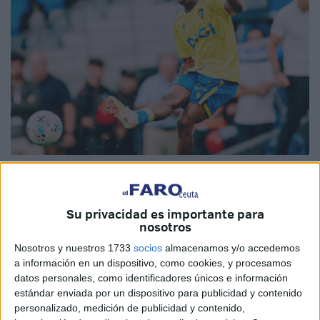
Imagen de archivo
Su privacidad es importante para
nosotros
La dirección deportiva de la
AD Ceuta
ya se ha puesto en
Nosotros y nuestros 1733
socios
almacenamos y/o accedemos
marcha para empezar a reconstruir la plantilla de cara a la
a información en un dispositivo, como cookies, y procesamos
datos personales, como identificadores únicos e información
temporada que viene, en la que el equipo caballa volverá
estándar enviada por un dispositivo para publicidad y contenido
a competir en el fútbol profesional.
Hasta nueve
personalizado, medición de publicidad y contenido,
jugadores ya se han renovado
, a los que habría que