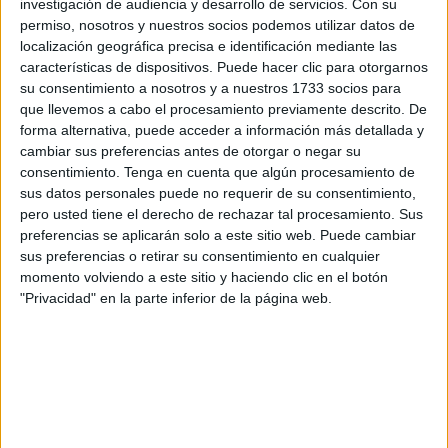
investigación de audiencia y desarrollo de servicios.
Con su
añadir la
continuidad de Pedro López y Guille Vallejo
permiso, nosotros y nuestros socios podemos utilizar datos de
que, aunque no se ha anunciado aún de manera oficial, ya
localización geográfica precisa e identificación mediante las
características de dispositivos. Puede hacer clic para otorgarnos
fue adelantada por Luhay Hamido, presidente de la
su consentimiento a nosotros y a nuestros 1733 socios para
entidad, en la entrevista concedida a ‘El Faro de Ceuta’
que llevemos a cabo el procesamiento previamente descrito. De
esta misma semana.
forma alternativa, puede acceder a información más detallada y
cambiar sus preferencias antes de otorgar o negar su
Además, Luhay también aseguró que ya se encuentran
consentimiento.
Tenga en cuenta que algún procesamiento de
peinando el mercado de fichajes para reforzar la plantilla
sus datos personales puede no requerir de su consentimiento,
pero usted tiene el derecho de rechazar tal procesamiento. Sus
tras las salidas anunciadas de Youness Lachhab y Rubén
preferencias se aplicarán solo a este sitio web. Puede cambiar
Díez, con destino al Real Oviedo y el Real Zaragoza,
sus preferencias o retirar su consentimiento en cualquier
respectivamente, así como las de los muchos otros
momento volviendo a este sitio y haciendo clic en el botón
jugadores que se despedirán el próximo 30 de junio tras
"Privacidad" en la parte inferior de la página web.
cumplir periodo de cesión como es el caso de
Marcos
Fernández (RCD Espanyol), Aboubacar Bassinga (UD
Las Palmas) o Konrad de la Fuente (Lausanne Sport)
.
Empieza el cásting