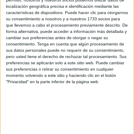
permiso, nosotros y nuestros socios podemos utilizar datos de
localización geográfica precisa e identificación mediante las
Ese ascenso
supuso la salida del pozo de la Tercera
características de dispositivos. Puede hacer clic para otorgarnos
División
. El Ceuta aprovechó el cambio de formato en el
su consentimiento a nosotros y a nuestros 1733 socios para
fútbol semiprofesional para ganarse un hueco en la
que llevemos a cabo el procesamiento previamente descrito. De
renovada cuarta categoría del fútbol profesional.
forma alternativa, puede acceder a información más detallada y
cambiar sus preferencias antes de otorgar o negar su
Ese ascenso logrado ante el Xerez CD fue un punto de
consentimiento.
Tenga en cuenta que algún procesamiento de
sus datos personales puede no requerir de su consentimiento,
inflexión en la Agrupación Deportiva.
Tras aquel
pero usted tiene el derecho de rechazar tal procesamiento. Sus
encuentro, el equipo caballa se encontró con un nuevo
preferencias se aplicarán solo a este sitio web. Puede cambiar
ascenso al año siguiente
. El que fue a Primera RFEF
sus preferencias o retirar su consentimiento en cualquier
logrado en el Pepico Amat. Hasta llegar al 11 de mayo de
momento volviendo a este sitio y haciendo clic en el botón
"Privacidad" en la parte inferior de la página web.
2025, el día que se tocó la gloria con la vuelta al fútbol
profesional.
¿Cómo fue aquel partido?
El Ceuta llegaba a esta cita tras haber marcado en el
minuto 95 ante el Ciudad de Lucena y jugando con