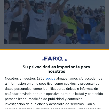
Imagen de archivo
Su privacidad es importante para
nosotros
Día de efeméride caballa. Día de cumpleaños de una
Nosotros y nuestros 1733
socios
almacenamos y/o accedemos
gesta difícil de olvidar en el recuerdo de la afición de la
a información en un dispositivo, como cookies, y procesamos
Agrupación Deportiva Ceuta. Se cumplen
cinco años
, un
datos personales, como identificadores únicos e información
lustro, del
agónico gol de Missfut para que el equipo de
estándar enviada por un dispositivo para publicidad y contenido
la ciudad autónoma
ascendiera a la Segunda
personalizado, medición de publicidad y contenido,
investigación de audiencia y desarrollo de servicios.
Con su
Federación
.