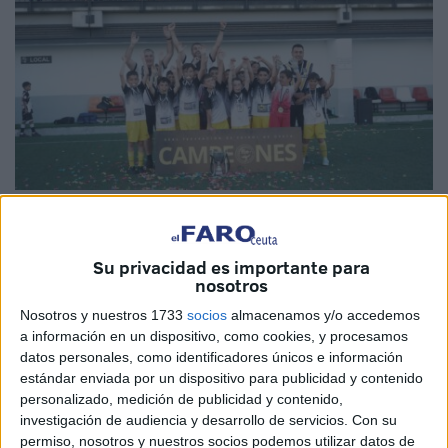
Imágenes cedidas
Su privacidad es importante para
nosotros
El
CD Manzanera
se ha llevado el
playoff
de la categoría
Nosotros y nuestros 1733
socios
almacenamos y/o accedemos
a información en un dispositivo, como cookies, y procesamos
Benjamín Fútbol 7 2ª Autonómica
tras superar al
datos personales, como identificadores únicos e información
Sporting Atlético ‘B’
en una final disputada a doble
estándar enviada por un dispositivo para publicidad y contenido
partido. El encuentro de vuelta se celebró este
viernes, 5
personalizado, medición de publicidad y contenido,
de junio,
en el campo
Emilio Cózar
, en Ceuta, donde el
investigación de audiencia y desarrollo de servicios.
Con su
conjunto manzanerista
volvió a mostrar un gran nivel
permiso, nosotros y nuestros socios podemos utilizar datos de