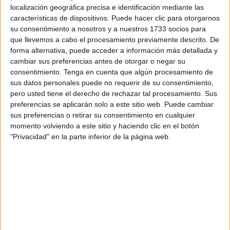
localización geográfica precisa e identificación mediante las
competitivo y se impuso por
6-2
, confirmando la ventaja
características de dispositivos. Puede hacer clic para otorgarnos
lograda en el partido de ida.
su consentimiento a nosotros y a nuestros 1733 socios para
que llevemos a cabo el procesamiento previamente descrito. De
forma alternativa, puede acceder a información más detallada y
cambiar sus preferencias antes de otorgar o negar su
consentimiento.
Tenga en cuenta que algún procesamiento de
sus datos personales puede no requerir de su consentimiento,
pero usted tiene el derecho de rechazar tal procesamiento. Sus
preferencias se aplicarán solo a este sitio web. Puede cambiar
sus preferencias o retirar su consentimiento en cualquier
momento volviendo a este sitio y haciendo clic en el botón
"Privacidad" en la parte inferior de la página web.
El
CD Manzanera
afrontaba este segundo encuentro tras
el
2-3
conseguido el pasado 30 de mayo en el
Tuhami Al
Lal
. En la vuelta, el equipo comenzó con acierto de cara a