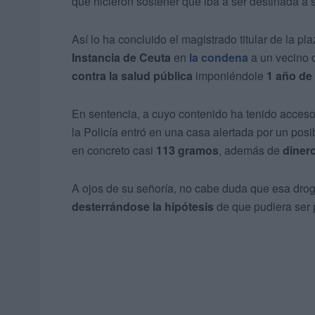
que hicieron sostener que iba a ser destinada a 
Así lo ha concluido el magistrado titular de la p
Instancia de Ceuta
en
la condena
a un vecino d
contra la salud pública
imponiéndole
1 año de 
En sentencia, a cuyo contenido ha tenido acces
la Policía entró en una casa alertada por un posi
en concreto casi
113 gramos
, además de
diner
A ojos de su señoría, no cabe duda que esa drog
desterrándose la hipótesis
de que pudiera ser