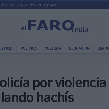
 Roja
COPE Ceuta
Portal del suscriptor
USTICIA
POLÍTICA
CULTURA
EDUCACIÓN
DEPO
olicía por violenci
llando hachís