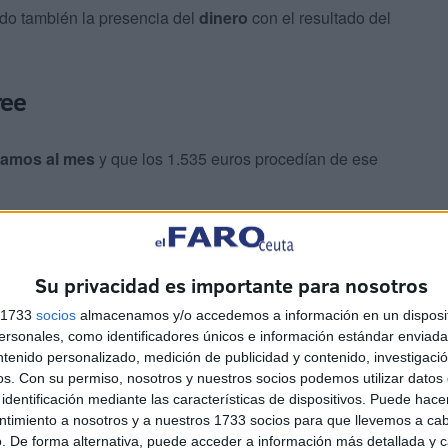
ndo también la presencia del
dinero
con el resultado del
ree
ramos al mes
y que los 1.535 euros procedían de ese
 sus declaraciones que llegaron a la vivienda por el
ntonces cuando la pareja del acusado les mostró “las
Su privacidad es importante para nosotros
 hachís y dinero en la caja fuerte cuya llave les facilitó.
s 1733
socios
almacenamos y/o accedemos a información en un disposit
sonales, como identificadores únicos e información estándar enviada 
ntenido personalizado, medición de publicidad y contenido, investigaci
os.
Con su permiso, nosotros y nuestros socios podemos utilizar datos 
identificación mediante las características de dispositivos. Puede hacer
ntimiento a nosotros y a nuestros 1733 socios para que llevemos a ca
. De forma alternativa, puede acceder a información más detallada y 