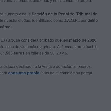
su venta a terceras personas y no al consumo propio.
laza número 2 de la
Sección de lo Penal
del
Tribunal de
e nuestra ciudad, identificado como J.A.Q.R., por
delito
cárcel.
o
El Faro
, se considera probado que, en
marzo de 2026
,
ble caso de violencia de género. Allí encontraron hachís,
o, 1.535 euros
en billetes de 50, 20 y 5.
a estaba destinada a la venta o donación a terceros,
 para
consumo propio
tanto de él como de su pareja.