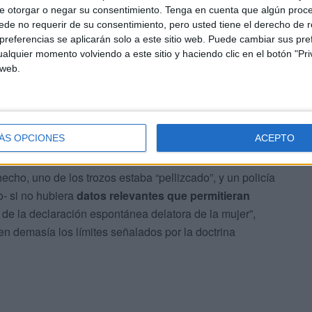
 bolsa personal.
e otorgar o negar su consentimiento.
Tenga en cuenta que algún proc
de no requerir de su consentimiento, pero usted tiene el derecho de r
referencias se aplicarán solo a este sitio web. Puede cambiar sus pref
 ofrecida el día del juicio con detalles como que la droga
alquier momento volviendo a este sitio y haciendo clic en el botón "Pri
iedad de quien la consumía.
 web.
ían y compartían la vida, cómo habrían de poseer dos
spectivo”.
ÁS OPCIONES
ACEPTO
dos en la casa podrían haber estado destinados al
cho, uno de los trozos estaba “pellizcado”, y un policía
- si no hubiera
datos relevantes que permitieran
e de la declaración espontánea delatora de la mujer”,
n demasía los límites señalados por la doctrina