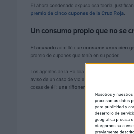
El ahora condenado expuso esa teoría, justifica
premio de cinco cupones de la Cruz Roja
.
Un consumo propio que no se c
El
acusado
admitió que
consume unos cien g
premio de cupones que tenía en su poder.
Los agentes de la Policía Nacional expusieron en
aviso de un caso de violencia de género y fue e
cosas de él”:
una riñonera
que contenía placas de
Nosotros y nuestro
procesamos datos per
para publicidad y co
desarrollo de servici
geográfica precisa e 
otorgarnos su conse
previamente descrito