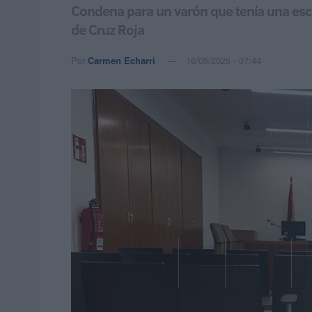
Condena para un varón que tenía una escas
de Cruz Roja
Por
Carmen Echarri
16/05/2026 - 07:44