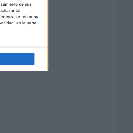
esamiento de sus
echazar tal
erencias o retirar su
vacidad" en la parte