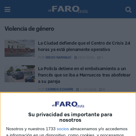
Violencia de género
La Ciudad defiende que el Centro de Crisis 24
horas ya está plenamente operativo
POR
DIEGO NARANJO
29/07/2026
1
La Policía detiene en el embolsamiento a un
francés que se iba a Marruecos tras abofetear
a su pareja
POR
CARMEN ECHARRI
11/07/2026
6
Condenado a 11 años de cárcel por violencia
de género a su ex y agresión sexual a la hija
de esta
Su privacidad es importante para
nosotros
POR
CARMEN ECHARRI
21/06/2026
0
Nosotros y nuestros 1733
socios
almacenamos y/o accedemos
El PSOE presenta 45 enmiendas al Plan de
a información en un dispositivo, como cookies, y procesamos