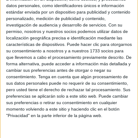
Igualdad para corregir "errores y carencias"
datos personales, como identificadores únicos e información
POR
DIEGO NARANJO
15/06/2026
3
estándar enviada por un dispositivo para publicidad y contenido
personalizado, medición de publicidad y contenido,
La Policía detiene al 'chatito' por
investigación de audiencia y desarrollo de servicios.
Con su
reclamaciones judiciales en Ceuta y Málaga
permiso, nosotros y nuestros socios podemos utilizar datos de
POR
ISABEL JIMÉNEZ
08/06/2026
4
localización geográfica precisa e identificación mediante las
características de dispositivos. Puede hacer clic para otorgarnos
El largo calvario de Naima Toujiri: 200.000
su consentimiento a nosotros y a nuestros 1733 socios para
euros de una sentencia que no se ejecuta y
que llevemos a cabo el procesamiento previamente descrito. De
durmiendo en la calle
forma alternativa, puede acceder a información más detallada y
POR
EVA CEREZO
03/06/2026
1
cambiar sus preferencias antes de otorgar o negar su
consentimiento.
Tenga en cuenta que algún procesamiento de
Una policía nacional, investigada por
sus datos personales puede no requerir de su consentimiento,
coacciones tras una denuncia
pero usted tiene el derecho de rechazar tal procesamiento. Sus
POR
CARMEN ECHARRI / DIEGO NARANJO
02/06/2026
preferencias se aplicarán solo a este sitio web. Puede cambiar
5
sus preferencias o retirar su consentimiento en cualquier
momento volviendo a este sitio y haciendo clic en el botón
El quebrantamiento imposible que termina
"Privacidad" en la parte inferior de la página web.
con un preso absuelto
POR
CARMEN ECHARRI
30/05/2026
0