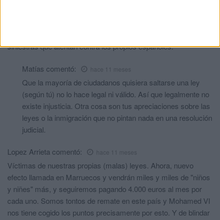
otra cosa, pues se condenan a dos mujeres que sólo han hecho
lo que debían hacer por el bien público. En esto hemos
convertido el Estado Español, en un conjunto de leyes
siniestras que atentan contra los propios españoles.
Matías
comentó:
hace 11 meses
Que la mayoría de ciudadanos quisiera saltarse una ley
(según tú) no lo hace legal ni válido. Así que legalmente no
existe injusticia. Otra cosa son tus apreciaciones sobre las
leyes o la inmigración que no pintan nada en una resolución
judicial.
Lopez Arrieta
comentó:
hace 11 meses
Víctimas de nuestras propias (malas) leyes. Ahora, nuevo
efecto llamada en Marruecos y vendrán miles y miles de "niños
y niñes" más, y seguiremos pagando 4.000 euros al mes por
cada uno. Somos tontos de remate en este país y Mohamed VI
nos tiene cogido los puntos precisamente por esto. Y de blindar