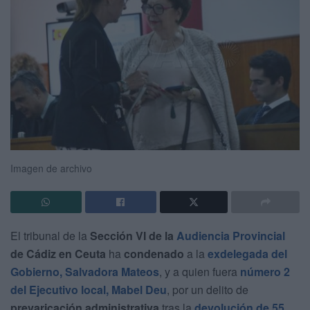
Imagen de archivo
El tribunal de la
Sección VI de la
Audiencia Provincial
de Cádiz en Ceuta
ha
condenado
a la
exdelegada del
Gobierno, Salvadora Mateos
, y a quien fuera
número 2
del Ejecutivo local, Mabel Deu
, por un delito de
prevaricación administrativa
tras la
devolución de 55