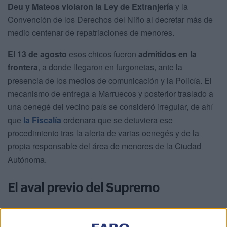
Deu y Mateos violaron la Ley de Extranjería
y la
Convención de los Derechos del Niño al decretar más de
medio centenar de repatriaciones de menores.
El 13 de agosto
esos chicos fueron
admitidos en la
frontera
, a donde llegaron en furgonetas, ante la
presencia de los medios de comunicación y la Policía. El
mecanismo de entrega a Marruecos y posterior traslado a
una oenegé del vecino país se consideró irregular, de ahí
que
la Fiscalía
ordenara que se detuviera ese
procedimiento tras la alerta de varias oenegés y de la
propia responsable del área de menores de la Ciudad
Autónoma.
El aval previo del Supremo
En diciembre de 2023, la Fiscalía del Tribunal Supremo se
posicionó en torno a este asunto dejando claro que esa