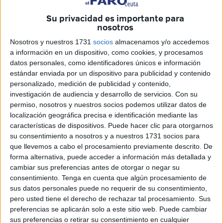
devolución
había
incumplido el acuerdo
que suscribió
Su privacidad es importante para
España en
2007
con dicho país porque "en ningún
nosotros
momento se hizo o se intentó, al menos", aplicar la
Nosotros y nuestros 1731
socios
almacenamos y/o accedemos
normativa legal y reglamentaria española a dicho pacto.
a información en un dispositivo, como cookies, y procesamos
datos personales, como identificadores únicos e información
Para el
Ministerio Público
el asunto objeto de juicio
estándar enviada por un dispositivo para publicidad y contenido
estaba claro, lo que le llevó a solicitar que ambas
personalizado, medición de publicidad y contenido,
exmandatarias
fueran condenadas a 12 años de
investigación de audiencia y desarrollo de servicios.
Con su
permiso, nosotros y nuestros socios podemos utilizar datos de
inhabilitación
especial para el ejercicio de “cargos
localización geográfica precisa e identificación mediante las
electivos” o “funciones de gobierno”, así como la pérdida
características de dispositivos. Puede hacer clic para otorgarnos
de honores.
su consentimiento a nosotros y a nuestros 1731 socios para
que llevemos a cabo el procesamiento previamente descrito. De
Las defensas mantuvieron que se
forma alternativa, puede acceder a información más detallada y
cambiar sus preferencias antes de otorgar o negar su
había obrado de buena fe
consentimiento.
Tenga en cuenta que algún procesamiento de
sus datos personales puede no requerir de su consentimiento,
pero usted tiene el derecho de rechazar tal procesamiento. Sus
Los
abogados de Deu y Mateos
intentarán demostrar
preferencias se aplicarán solo a este sitio web. Puede cambiar
durante la vista judicial que
se obró de buena fe
, siempre
sus preferencias o retirar su consentimiento en cualquier